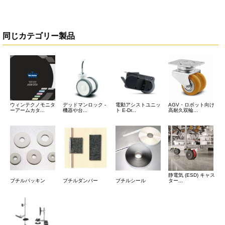
同じカテゴリー製品
ウィンテクノモニタ
デッドマンロック -
電動アシストユニッ
AGV・ロボット向け
ーアームカタ...
機器や台...
ト E-Dr...
高耐久双輪...
静電気 (ESD) キャス
ブチルパッキン
ブチルダンパー
ブチルシール
ター...