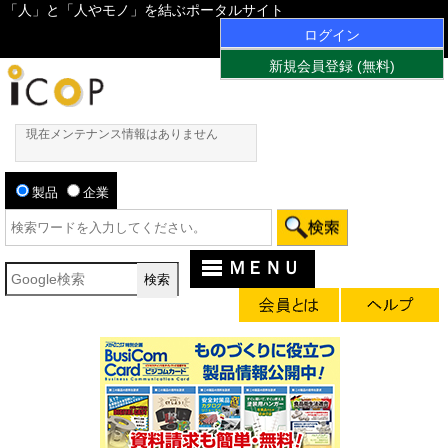
「人」と「人やモノ」を結ぶポータルサイト
ログイン
新規会員登録 (無料)
現在メンテナンス情報はありません
製品
企業
ＭＥＮＵ