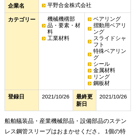
平野合金株式会社
企業名
機械機構部
ベアリング
カテゴリー
品・要素・材
摺動用ベアリ
料
ング
工業材料
スライドシャ
フト
特殊ベアリン
グ
シール
金属材料
リング
鋼板材
登録日
2021/10/26
最終更
2021/10/26
新日
船舶艤装品・産業機械部品・設備部品のステン
レス鋼管スリーブはおまかせくださ。 1個の特