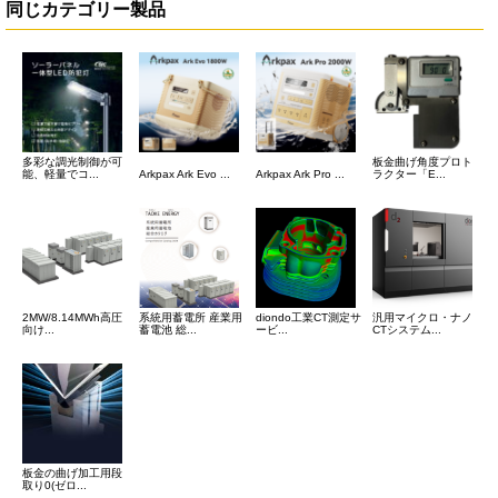
同じカテゴリー製品
多彩な調光制御が可
板金曲げ角度プロト
能、軽量でコ...
Arkpax Ark Evo ...
Arkpax Ark Pro ...
ラクター「E...
2MW/8.14MWh高圧
系統用蓄電所 産業用
diondo工業CT測定サ
汎用マイクロ・ナノ
向け...
蓄電池 総...
ービ...
CTシステム...
板金の曲げ加工用段
取り0(ゼロ...