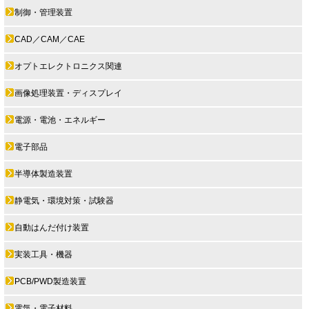
制御・管理装置
CAD／CAM／CAE
オプトエレクトロニクス関連
画像処理装置・ディスプレイ
電源・電池・エネルギー
電子部品
半導体製造装置
静電気・環境対策・試験器
自動はんだ付け装置
実装工具・機器
PCB/PWD製造装置
電気・電子材料