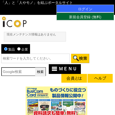
「人」と「人やモノ」を結ぶポータルサイト
ログイン
新規会員登録 (無料)
現在メンテナンス情報はありません
製品
企業
ＭＥＮＵ