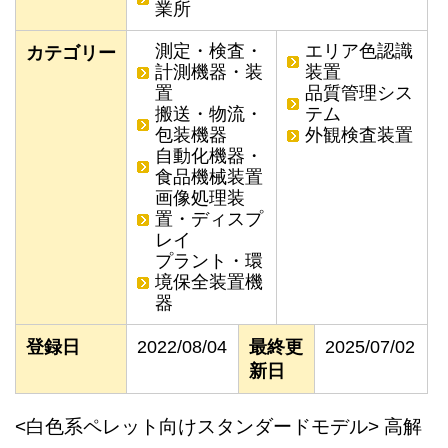
業所
測定・検査・
エリア色認識
カテゴリー
計測機器・装
装置
置
品質管理シス
搬送・物流・
テム
包装機器
外観検査装置
自動化機器・
食品機械装置
画像処理装
置・ディスプ
レイ
プラント・環
境保全装置機
器
登録日
2022/08/04
最終更
2025/07/02
新日
<白色系ペレット向けスタンダードモデル> 高解