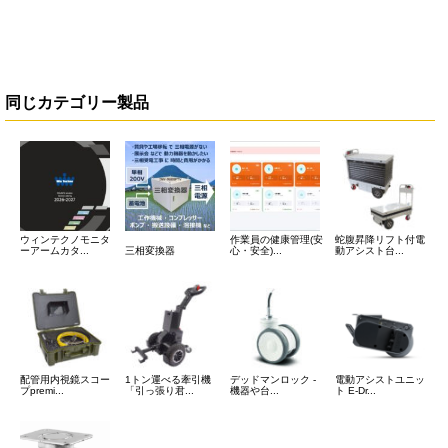
同じカテゴリー製品
ウィンテクノモニタ
作業員の健康管理(安
蛇腹昇降リフト付電
ーアームカタ...
三相変換器
心・安全)...
動アシスト台...
配管用内視鏡スコー
1トン運べる牽引機
デッドマンロック -
電動アシストユニッ
プpremi...
「引っ張り君...
機器や台...
ト E-Dr...