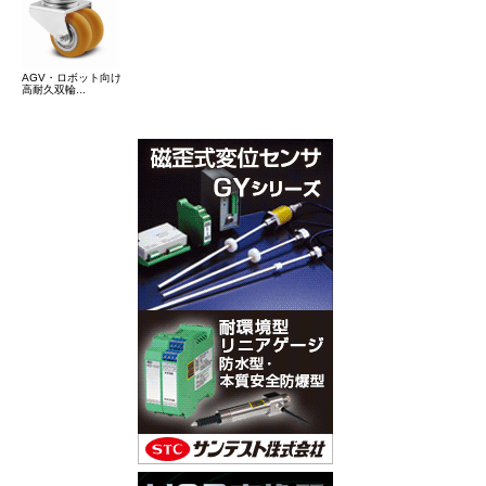
AGV・ロボット向け
高耐久双輪...