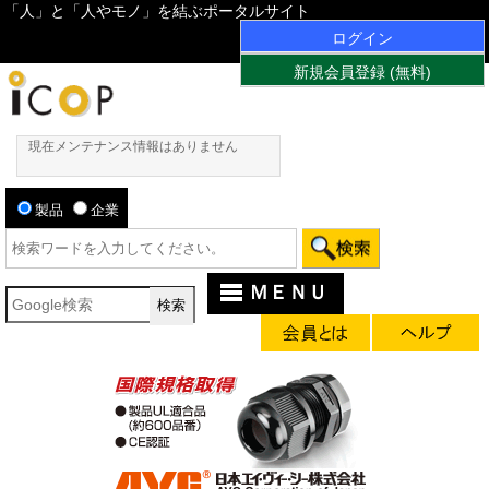
「人」と「人やモノ」を結ぶポータルサイト
ログイン
新規会員登録 (無料)
現在メンテナンス情報はありません
製品
企業
ＭＥＮＵ