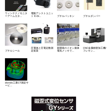
ウィンテクノモニタ
電動アシストユニッ
ーアームカタ...
ト E-Dr...
ブチルパッキン
ブチルダンパー
圧電体と圧電定数測
新開発のイオン液体
CNC金属精密加工機/
ブチルシール
定装置
電気メッキで...
フレキシ...
diondo工業CT測定サ
ービ...