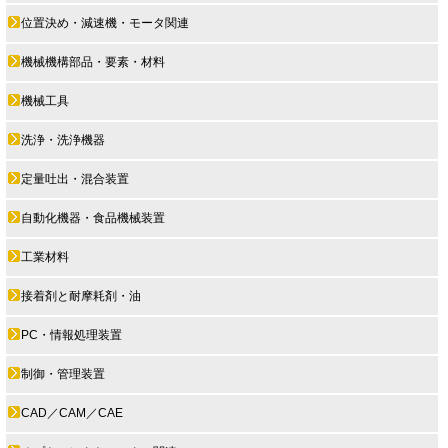
位置決め・減速機・モータ関連
機械機構部品・要素・材料
機械工具
洗浄・洗浄機器
定量吐出・混合装置
自動化機器・食品機械装置
工業材料
接着剤と耐摩耗剤・油
PC・情報処理装置
制御・管理装置
CAD／CAM／CAE