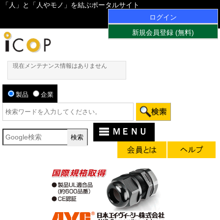
「人」と「人やモノ」を結ぶポータルサイト
ログイン
新規会員登録 (無料)
現在メンテナンス情報はありません
製品
企業
ＭＥＮＵ