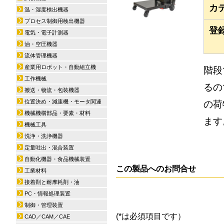
カ
温・湿度検出機器
プロセス制御用検出機器
登
電気・電子計測器
油・空圧機器
流体管理機器
産業用ロボット・自動組立機
階段
工作機械
るの
搬送・物流・包装機器
位置決め・減速機・モータ関連
の荷
機械機構部品・要素・材料
ます
機械工具
洗浄・洗浄機器
定量吐出・混合装置
自動化機器・食品機械装置
この製品へのお問合せ
工業材料
接着剤と耐摩耗剤・油
PC・情報処理装置
制御・管理装置
(*は必須項目です）
CAD／CAM／CAE