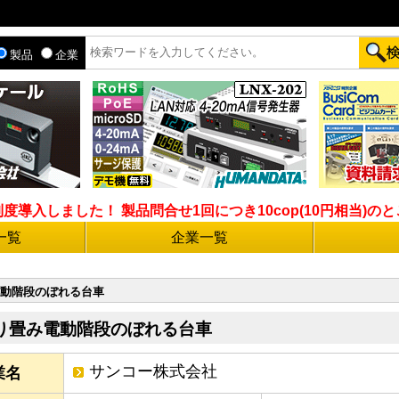
製品
企業
入しました！ 製品問合せ1回につき10cop(10円相当)のとこ
一覧
企業一覧
動階段のぼれる台車
り畳み電動階段のぼれる台車
サンコー株式会社
業名