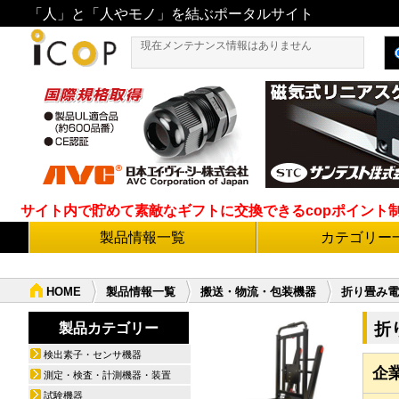
「人」と「人やモノ」を結ぶポータルサイト
現在メンテナンス情報はありません
サイト内で貯めて素敵なギフトに交換できるcopポイント制度導
製品情報一覧
カテゴリー
HOME
製品情報一覧
搬送・物流・包装機器
折り畳み電
折
製品カテゴリー
検出素子・センサ機器
企
測定・検査・計測機器・装置
試験機器