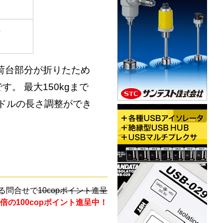
6
荷台部分が折りたため
。 最大150kgまで
ンドルの長さ調整ができ
る問合せで
10copポイント進呈
倍の100copポイント進呈中！