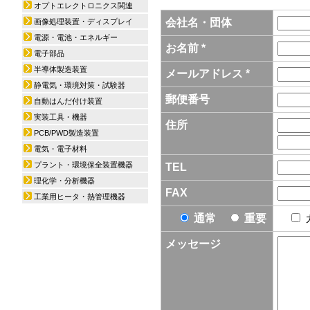
オプトエレクトロニクス関連
会社名・団体
画像処理装置・ディスプレイ
電源・電池・エネルギー
お名前 *
電子部品
半導体製造装置
メールアドレス *
静電気・環境対策・試験器
郵便番号
自動はんだ付け装置
実装工具・機器
住所
PCB/PWD製造装置
電気・電子材料
プラント・環境保全装置機器
TEL
理化学・分析機器
FAX
工業用ヒータ・熱管理機器
通常
重要
メッセージ