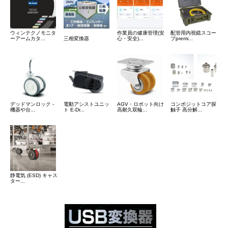
ウィンテクノモニタ
作業員の健康管理(安
配管用内視鏡スコー
ーアームカタ...
三相変換器
心・安全)...
プpremi...
デッドマンロック -
電動アシストユニッ
AGV・ロボット向け
コンポジットコア探
機器や台...
ト E-Dr...
高耐久双輪...
触子 高分解...
静電気 (ESD) キャス
ター...