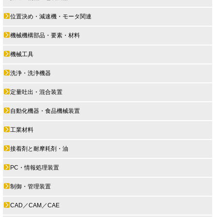
位置決め・減速機・モータ関連
機械機構部品・要素・材料
機械工具
洗浄・洗浄機器
定量吐出・混合装置
自動化機器・食品機械装置
工業材料
接着剤と耐摩耗剤・油
PC・情報処理装置
制御・管理装置
CAD／CAM／CAE