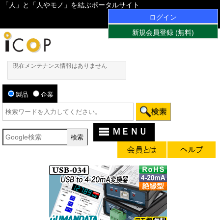
「人」と「人やモノ」を結ぶポータルサイト
ログイン
新規会員登録 (無料)
現在メンテナンス情報はありません
製品
企業
ＭＥＮＵ