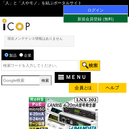
「人」と「人やモノ」を結ぶポータルサイト
ログイン
新規会員登録 (無料)
現在メンテナンス情報はありません
製品
企業
ＭＥＮＵ