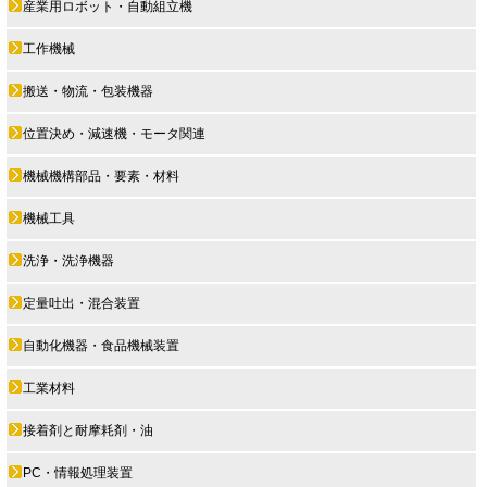
産業用ロボット・自動組立機
工作機械
搬送・物流・包装機器
位置決め・減速機・モータ関連
機械機構部品・要素・材料
機械工具
洗浄・洗浄機器
定量吐出・混合装置
自動化機器・食品機械装置
工業材料
接着剤と耐摩耗剤・油
PC・情報処理装置