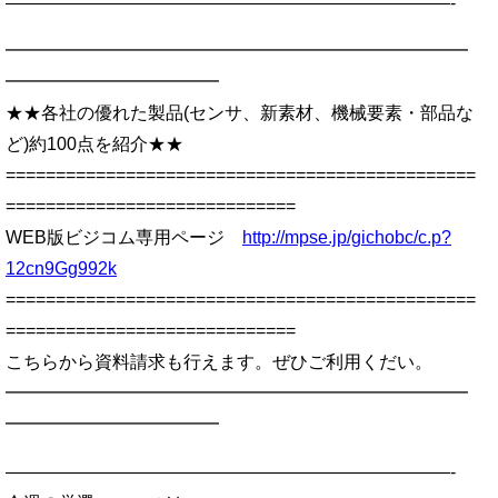
—————————————————————————-
━━━━━━━━━━━━━━━━━━━━━━━━━━
━━━━━━━━━━━━
★★各社の優れた製品(センサ、新素材、機械要素・部品な
ど)約100点を紹介★★
===============================================
=============================
WEB版ビジコム専用ページ
http://mpse.jp/gichobc/c.p?
12cn9Gg992k
===============================================
=============================
こちらから資料請求も行えます。ぜひご利用くだい。
━━━━━━━━━━━━━━━━━━━━━━━━━━
━━━━━━━━━━━━
—————————————————————————-