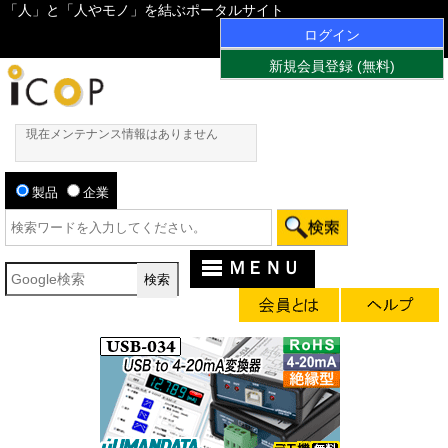
「人」と「人やモノ」を結ぶポータルサイト
ログイン
新規会員登録 (無料)
現在メンテナンス情報はありません
製品
企業
ＭＥＮＵ