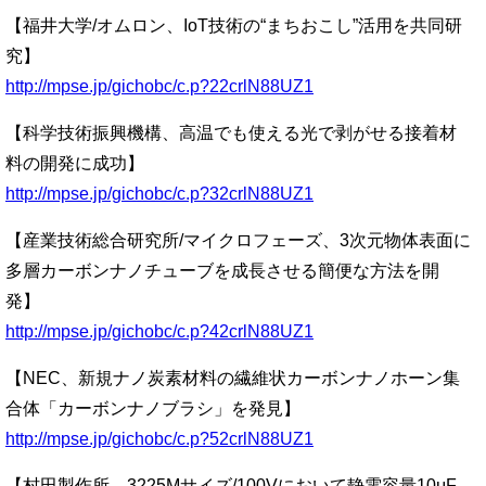
【福井大学/オムロン、IoT技術の“まちおこし”活用を共同研
究】
http://mpse.jp/gichobc/c.p?22crlN88UZ1
【科学技術振興機構、高温でも使える光で剥がせる接着材
料の開発に成功】
http://mpse.jp/gichobc/c.p?32crlN88UZ1
【産業技術総合研究所/マイクロフェーズ、3次元物体表面に
多層カーボンナノチューブを成長させる簡便な方法を開
発】
http://mpse.jp/gichobc/c.p?42crlN88UZ1
【NEC、新規ナノ炭素材料の繊維状カーボンナノホーン集
合体「カーボンナノブラシ」を発見】
http://mpse.jp/gichobc/c.p?52crlN88UZ1
【村田製作所、3225Mサイズ/100Vにおいて静電容量10μF