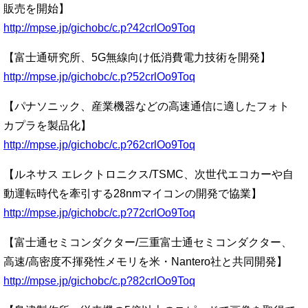
販売を開始】
http://mpse.jp/gichobc/c.p?42crlOo9Toq
【富士通研究所、5G無線向け低消費電力技術を開発】
http://mpse.jp/gichobc/c.p?52crlOo9Toq
【パナソニック、産業機器などの高速通信に適したフォト
カプラを製品化】
http://mpse.jp/gichobc/c.p?62crlOo9Toq
【ルネサス エレクトロニクス/TSMC、次世代エコカーや自
動運転時代を牽引する28nmマイコンの開発で協業】
http://mpse.jp/gichobc/c.p?72crlOo9Toq
【富士通セミコンダクター/三重富士通セミコンダクター、
高速/高密度不揮発性メモリを米・Nantero社と共同開発】
http://mpse.jp/gichobc/c.p?82crlOo9Toq