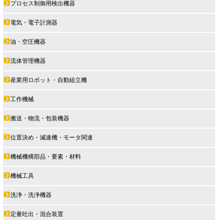
プロセス制御用検出機器
電気・電子計測器
油・空圧機器
流体管理機器
産業用ロボット・自動組立機
工作機械
搬送・物流・包装機器
位置決め・減速機・モータ関連
機械機構部品・要素・材料
機械工具
洗浄・洗浄機器
定量吐出・混合装置