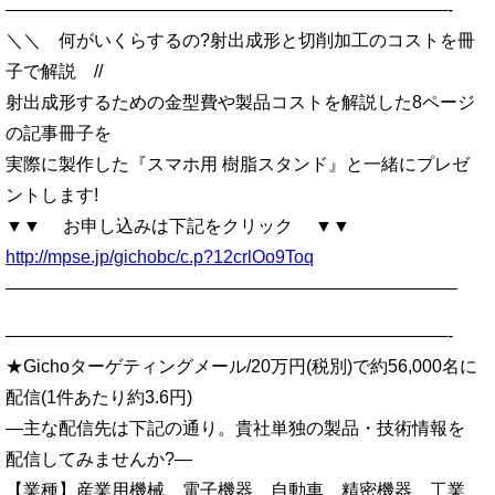
—————————————————————————-
＼＼ 何がいくらするの?射出成形と切削加工のコストを冊
子で解説 //
射出成形するための金型費や製品コストを解説した8ページ
の記事冊子を
実際に製作した『スマホ用 樹脂スタンド』と一緒にプレゼ
ントします!
▼▼ お申し込みは下記をクリック ▼▼
http://mpse.jp/gichobc/c.p?12crlOo9Toq
—————————————————————————–
—————————————————————————-
★Gichoターゲティングメール/20万円(税別)で約56,000名に
配信(1件あたり約3.6円)
—主な配信先は下記の通り。貴社単独の製品・技術情報を
配信してみませんか?—
【業種】産業用機械、電子機器、自動車、精密機器、工業