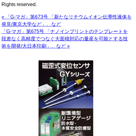
Rights reserved.
« 「G-マガ」第673号 「新たなリチウムイオン伝導性液体を
発見/東京大学など」、など
「G-マガ」第675号 「ナノインプリントのテンプレートを
段差なく高精度でつなぐ大面積対応の量産を可能とする技
術を開発/大日本印刷」、など »