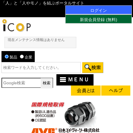
「人」と「人やモノ」を結ぶポータルサイト
ログイン
新規会員登録 (無料)
現在メンテナンス情報はありません
製品
企業
ＭＥＮＵ