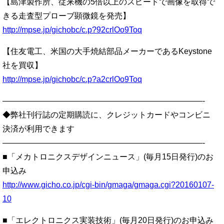
【島津製作所、従来機の5倍以上のスピードで画像を取得で
きる走査型プローブ顕微鏡を発売】
http://mpse.jp/gichobc/c.p?92crlOo9Toq
【住友電工、米国の大手焼結部品メーカーであるKeystone
社を買収】
http://mpse.jp/gichobc/c.p?a2crlOo9Toq
—————————————————————————-
◆弊社刊行誌の定期購読に、クレジットカードやコンビニ
決済が利用できます
—————————————————————————-
■「メカトロニクスデザインニュース」(毎月15日発行)のお
申込み
http://www.gicho.co.jp/cgi-bin/gmaga/gmaga.cgi?20160107-
10
■「エレクトロニクス実装技術」(毎月20日発行)のお申込み