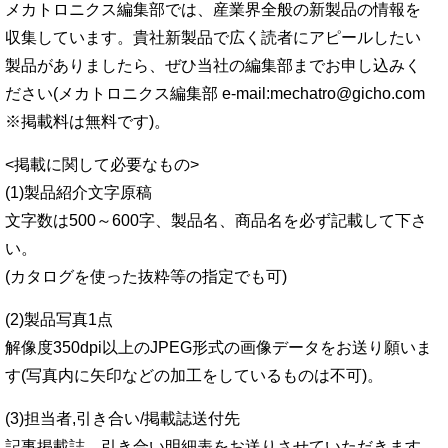
メカトロニクス編集部では、産業界全般の新製品の情報を
収集しています。貴社新製品で広く読者にアピールしたい
製品がありましたら、ぜひ当社の編集部までお申し込みく
ださい(メカトロニクス編集部 e-mail:mechatro@gicho.com
※掲載料は無料です)。
<掲載に関して必要なもの>
(1)製品紹介文字原稿
文字数は500～600字、製品名、商品名を必ず記載して下さ
い。
(カタログを使った抜粋等の指定でも可)
(2)製品写真1点
解像度350dpi以上のJPEG形式の画像データをお送り願いま
す(写真内に矢印などの加工をしているものは不可)。
(3)担当者,引き合い/掲載誌送付先
記事掲載誌、引き合い明細表をお送りさせていただきます