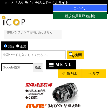
「人」と「人やモノ」を結ぶポータルサイト
ログイン
新規会員登録 (無料)
現在メンテナンス情報はありません
製品
企業
ＭＥＮＵ