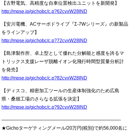
【古野電気、高精度な自車位置検出ユニットを新開発】
http://mpse.jp/gichobc/c.p?62cvxW28IND
【安川電機、ACサーボドライブ『Σ-7Wシリーズ』の新製品
をラインアップ】
http://mpse.jp/gichobc/c.p?72cvxW28IND
【島津製作所、卓上型として優れた分解能と感度を誇るマ
トリックス支援レーザ脱離イオン化飛行時間型質量分析計
を発売】
http://mpse.jp/gichobc/c.p?82cvxW28IND
【ディスコ、精密加工ツールの生産体制強化のため広島
県・桑畑工場のさらなる拡張を決定】
http://mpse.jp/gichobc/c.p?92cvxW28IND
—————————————————————————-
★Gichoターゲティングメール/20万円(税別)で約56,000名に