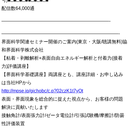
号)■□■□■□■■□■□■□■
配信数64,000通
———————————————————————-
—————————————————————————-
界面科学関連セミナー開催のご案内(東京・大阪/聴講無料)協
和界面科学株式会社
【粘着・剥離解析+表面自由エネルギー解析と付着力(接着
力)評価講座】
【界面科学基礎講座】両講座とも、講座詳細・お申し込み
は当社HPから
http://mpse.jp/gichobc/c.p?02czK1t7yOt
表面・界面現象を総合的に捉えた視点から、お客様の問題
解決に貢献いたします
接触角計/表面張力計/ゼータ電位計/引張試験機/摩擦計/防曇
性評価装置