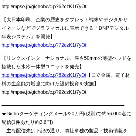
http://mpse.jp/gichobc/c.p?62czK1t7yOt
【大日本印刷、企業の歴史をタブレット端末やデジタルサ
イネージなどでグラフィカルに表示できる「DNPデジタル
年表システム」を開発】
http://mpse.jp/gichobc/c.p?72czK1t7yOt
【リンクスインターナショナル、厚さ50mmの薄型ヘッドを
搭載した水冷一体型ユニットを発売】
http://mpse.jp/gichobc/c.p?82czK1t7yOt
【日立金属、電子材
料の生産能力増強に向けた設備投資を実施】
http://mpse.jp/gichobc/c.p?92czK1t7yOt
—————————————————————————-
★Gichoターゲティングメール/20万円(税別)で約56,000名に
配信(1件あたり約3.6円)
—主な配信先は下記の通り。貴社単独の製品・技術情報を