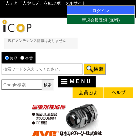
「人」と「人やモノ」を結ぶポータルサイト
ログイン
新規会員登録 (無料)
現在メンテナンス情報はありません
製品
企業
ＭＥＮＵ