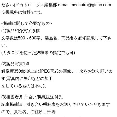
ださい(メカトロニクス編集部 e-mail:mechatro@gicho.com
※掲載料は無料です)。
<掲載に関して必要なもの>
(1)製品紹介文字原稿
文字数は500～600字、製品名、商品名を必ず記載して下さ
い。
(カタログを使った抜粋等の指定でも可)
(2)製品写真1点
解像度350dpi以上のJPEG形式の画像データをお送り願いま
す(写真内に矢印などの加工
をしているものは不可)。
(3)担当者,引き合い/掲載誌送付先
記事掲載誌、引き合い明細表をお送りさせていただきます
ので、貴社名、ご住所、部署