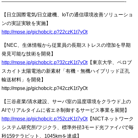
—————————————————————————-
【日立国際電気/日立建機、IoTの通信環境改善ソリューショ
ンの実証実験を実施】
http://mpse.jp/gichobc/c.p?22czK1t7yOt
【NEC、生体情報から従業員の長期ストレスの増加を早期
発見可能な技術を開発】
http://mpse.jp/gichobc/c.p?32czK1t7yOt
【東京大学、ペロブ
スカイト太陽電池の新素材「有機・無機ハイブリッド正孔
輸送材料」を開発】
http://mpse.jp/gichobc/c.p?42czK1t7yOt
【三谷産業/清水建設、サーバ室の温度環境をクラウド上の
AIでリアルタイムに省エネ制御するサービス事業を展開】
http://mpse.jp/gichobc/c.p?52czK1t7yOt
【NICTネットワーク
システム研究所/フジクラ、標準外径3モード光ファイバで毎
秒159テラビット、1045kmを達成】