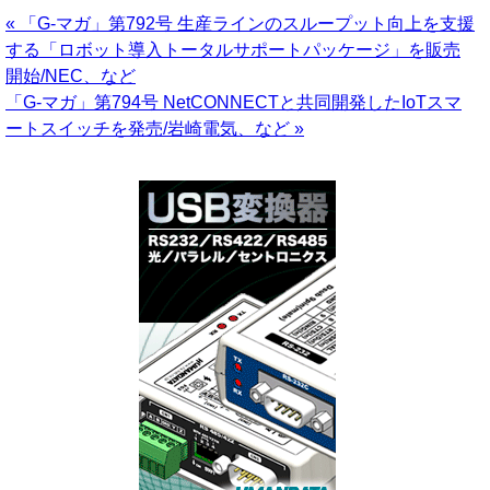
« 「G-マガ」第792号 生産ラインのスループット向上を支援
する「ロボット導入トータルサポートパッケージ」を販売
開始/NEC、など
「G-マガ」第794号 NetCONNECTと共同開発したIoTスマ
ートスイッチを発売/岩崎電気、など »