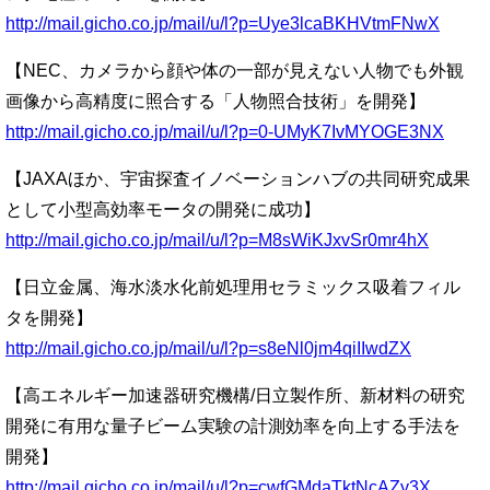
http://mail.gicho.co.jp/mail/u/l?p=Uye3lcaBKHVtmFNwX
【NEC、カメラから顔や体の一部が見えない人物でも外観
画像から高精度に照合する「人物照合技術」を開発】
http://mail.gicho.co.jp/mail/u/l?p=0-UMyK7IvMYOGE3NX
【JAXAほか、宇宙探査イノベーションハブの共同研究成果
として小型高効率モータの開発に成功】
http://mail.gicho.co.jp/mail/u/l?p=M8sWiKJxvSr0mr4hX
【日立金属、海水淡水化前処理用セラミックス吸着フィル
タを開発】
http://mail.gicho.co.jp/mail/u/l?p=s8eNl0jm4qiIIwdZX
【高エネルギー加速器研究機構/日立製作所、新材料の研究
開発に有用な量子ビーム実験の計測効率を向上する手法を
開発】
http://mail.gicho.co.jp/mail/u/l?p=cwfGMdaTktNcAZy3X