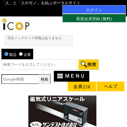
「人」と「人やモノ」を結ぶポータルサイト
ログイン
新規会員登録 (無料)
現在メンテナンス情報はありません
製品
企業
ＭＥＮＵ