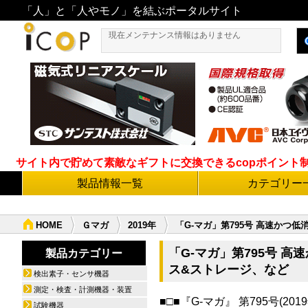
「人」と「人やモノ」を結ぶポータルサイト
現在メンテナンス情報はありません
サイト内で貯めて素敵なギフトに交換できるcopポイント制度導
製品情報一覧
カテゴリー
HOME
Ｇマガ
2019年
「G-マガ」第795号 高速かつ
「G-マガ」第795号 
製品カテゴリー
ス&ストレージ、など
検出素子・センサ機器
測定・検査・計測機器・装置
■□■『G-マガ』 第795号(2019
試験機器