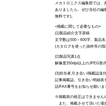
メカトロニクス編集部では、
ありましたら、ぜひ当社の編集部まで
無料です)。
<掲載に関して必要なもの>
(1)製品紹介文字原稿
文字数は500～600字、製
(カタログを使った抜粋等の指
(2)製品写真1点
解像度350dpi以上のJPE
(3)担当者,引き合い/掲載誌送
記事掲載誌、引き合い明細表
話/FAX番号をお知らせ願いま
※掲載前の校正はできません
また、掲載させて頂いた場合