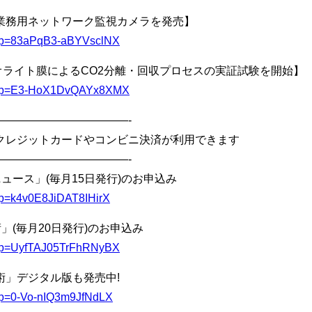
業務用ネットワーク監視カメラを発売】
/u/l?p=83aPqB3-aBYVsclNX
型ゼオライト膜によるCO2分離・回収プロセスの実証試験を開始】
l/u/l?p=E3-HoX1DvQAYx8XMX
————————————-
クレジットカードやコンビニ決済が利用できます
————————————-
ュース」(毎月15日発行)のお申込み
/l?p=k4v0E8JiDAT8IHirX
」(毎月20日発行)のお申込み
/u/l?p=UyfTAJ05TrFhRNyBX
」デジタル版も発売中!
u/l?p=0-Vo-nIQ3m9JfNdLX