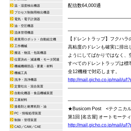
配信数64,000通
温・湿度検出機器
プロセス制御用検出機器
—————————————
電気・電子計測器
油・空圧機器
—————————————
流体管理機器
【ドレントラップ】フクハラ
産業用ロボット・自動組立機
工作機械
高粘度のドレンも確実に排出
搬送・物流・包装機器
ようにしてばかりではなく、
位置決め・減速機・モータ関連
すべてのドレントラップは標
機械機構部品・要素・材料
全12機種で対応します。
機械工具
http://mail.gicho.co.jp/mail/
洗浄・洗浄機器
定量吐出・混合装置
—————————————
自動化機器・食品機械装置
工業材料
—————————————
接着剤と耐摩耗剤・油
★Busicom Post <テク
PC・情報処理装置
第1回 [名古屋] オートモーティ
制御・管理装置
http://mail.gicho.co.jp/mail
CAD／CAM／CAE