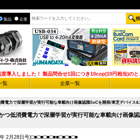
製品
企業
入しました！ 製品問合せ1回につき10cop(10円相当)のとこ
一覧
企業一覧
低消費電力で深層学習が実行可能な車載向け画像認識SoCを開発/東芝デバイス
高速かつ低消費電力で深層学習が実行可能な車載向け画像認
年 2月28日号)□■□■□■□■■□■□■□■