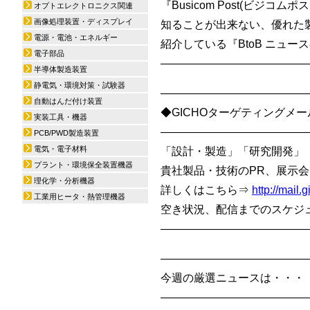
『Busicom Post(ビジ
オプトエレクトロニクス関連
画像処理装置・ディスプレイ
知ることが出来ない、優れた
電源・電池・エネルギー
紹介している『BtoB ニュー
電子部品
—————————————
半導体製造装置
静電気・環境対策・試験器
—————————————
自動はんだ付け装置
◆GICHOターゲティングメール/
実装工具・機器
—————————————
PCB/PWD製造装置
電気・電子材料
「設計・製造」「研究開発」
プラント・環境保全装置機器
貴社製品・技術のPR、展示会
理化学・分析機器
詳しくはこちら⇒
http://mail
工業用ヒータ・熱管理機器
空き状況、配信までのスケジュール
—————————————
—————————————
今週の厳選ニュースは・・・
—————————————