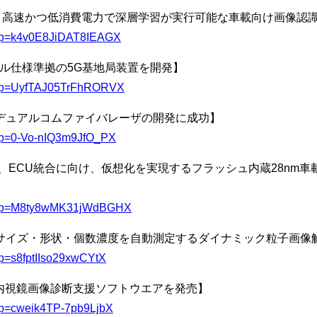
、高速かつ低消費電力で深層学習が実行可能な車載向け画像認識
u/l?p=k4v0E8JiDAT8IEAGX
ホール仕様準拠の5G基地局装置を開発】
/u/l?p=UyfTAJ05TrFhRORVX
デュアルコムファイバレーザの開発に成功】
u/l?p=0-Vo-nIQ3m9JfO_PX
、ECU統合に向け、仮想化を実現するフラッシュ内蔵28nm
l/u/l?p=M8ty8wMK31jWdBGHX
サイズ・形状・個数濃度を自動測定するダイナミック粒子画像
/l?p=s8fptIIso29xwCYtX
た内視鏡画像診断支援ソフトウエアを発売】
u/l?p=cweik4TP-7pb9LjbX