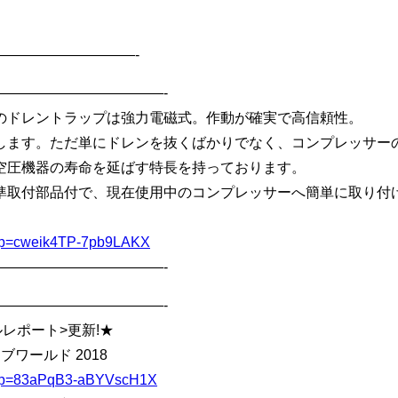
——————————-
————————————-
のドレントラップは強力電磁式。作動が確実で高信頼性。
します。ただ単にドレンを抜くばかりでなく、コンプレッサー
空圧機器の寿命を延ばす特長を持っております。
準取付部品付で、現在使用中のコンプレッサーへ簡単に取り付
u/l?p=cweik4TP-7pb9LAKX
————————————-
————————————-
ニカルレポート>更新!★
ブワールド 2018
/u/l?p=83aPqB3-aBYVscH1X