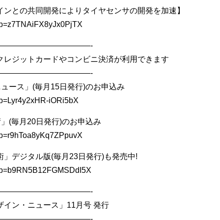
インとの共同開発によりタイヤセンサの開発を加速】
u/l?p=z7TNAiFX8yJx0PjTX
————————————-
クレジットカードやコンビニ決済が利用できます
————————————-
ュース」(毎月15日発行)のお申込み
u/l?p=Lyr4y2xHR-iORi5bX
」(毎月20日発行)のお申込み
u/l?p=r9hToa8yKq7ZPpuvX
デジタル版(毎月23日発行)も発売中!
l/u/l?p=b9RN5B12FGMSDdI5X
————————————-
イン・ニュース」11月号 発行
————————————-