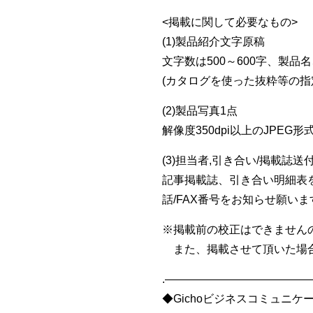
<掲載に関して必要なもの>
(1)製品紹介文字原稿
文字数は500～600字、製
(カタログを使った抜粋等の指
(2)製品写真1点
解像度350dpi以上のJPE
(3)担当者,引き合い/掲載誌送
記事掲載誌、引き合い明細表
話/FAX番号をお知らせ願いま
※掲載前の校正はできません
また、掲載させて頂いた場合
.————————————
◆Gichoビジネスコミュニ