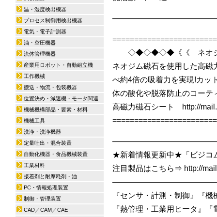
温・湿度検出機器
—————————————
プロセス制御用検出機器
電気・電子計測器
========================
油・空圧機器
◇◆◇◆◇◆《《 ネオジ
流体管理機器
産業用ロボット・自動組立機
ネオジム磁石を使用した高磁
工作機械
べ約4倍の吸着力を実現!カ
搬送・物流・包装機器
体の酸化や脱落防止のコーテ
位置決め・減速機・モータ関連
高磁力磁石シート http://mail.gic
機械機構部品・要素・材料
========================
機械工具
洗浄・洗浄機器
—————————————
定量吐出・混合装置
★新着情報更新中★「ビジコム
自動化機器・食品機械装置
工業材料
注目製品はこちら⇒ http://mail.gi
接着剤と耐摩耗剤・油
—————————————
PC・情報処理装置
『センサ・計測・制御』『機
制御・管理装置
『熱管理・工業用ヒータ』『
CAD／CAM／CAE