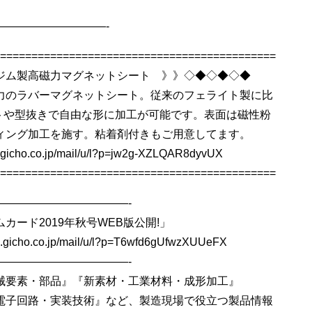
——————————-
============================================
ム製高磁力マグネットシート 》》◇◆◇◆◇◆
力のラバーマグネットシート。従来のフェライト製に比
ットや型抜きで自由な形に加工が可能です。表面は磁性粉
ィング加工を施す。粘着剤付きもご用意してます。
ho.co.jp/mail/u/l?p=jw2g-XZLQAR8dyvUX
============================================
————————————-
カード2019年秋号WEB版公開!」
cho.co.jp/mail/u/l?p=T6wfd6gUfwzXUUeFX
————————————-
械要素・部品』『新素材・工業材料・成形加工』
電子回路・実装技術』など、製造現場で役立つ製品情報