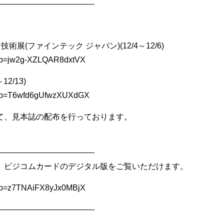
————————————-
術展(ファインテック ジャパン)(12/4～12/6)
u/l?p=jw2g-XZLQAR8dxtVX
～12/13)
/u/l?p=T6wfd6gUfwzXUXdGX
て、見本誌の配布を行っております。
————————————-
、ビジコムカードのデジタル版をご覧いただけます。
u/l?p=z7TNAiFX8yJx0MBjX
————————————-