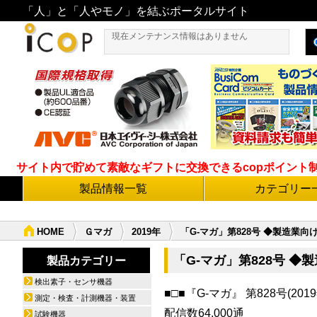
「人」と「人やモノ」を結ぶポータルサイト
現在メンテナンス情報はありません
サイト内で貯めて素敵なギフトに交換できるcopポイント制度導
製品情報一覧
カテゴリー
HOME
Ｇマガ
2019年
「G-マガ」第828号 ◆製造業
「G-マガ」第828号 
製品カテゴリー
検出素子・センサ機器
■□■『G-マガ』 第828号(2019
測定・検査・計測機器・装置
配信数64,000通
試験機器