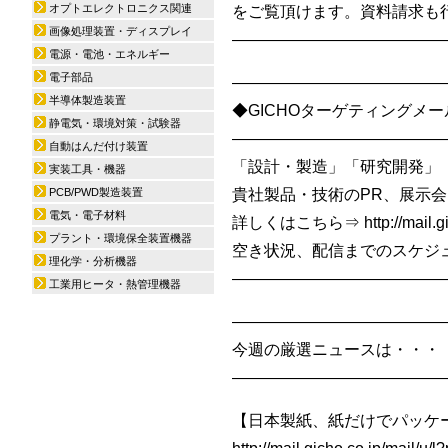
オプトエレクトロニクス関連
をご覧頂けます。資料請求も
画像処理装置・ディスプレイ
—————————————
電源・電池・エネルギー
電子部品
—————————————
半導体製造装置
◆GICHOターゲティングメール/
静電気・環境対策・試験器
—————————————
自動はんだ付け装置
「設計・製造」「研究開発」
実装工具・機器
PCB/PWD製造装置
貴社製品・技術のPR、展示会
電気・電子材料
詳しくはこちら⇒ http://mail.gich
プラント・環境保全装置機器
空き状況、配信までのスケジュール
理化学・分析機器
—————————————
工業用ヒータ・熱管理機器
—————————————
今週の厳選ニュースは・・・
—————————————
【日本製紙、紙だけでパッケ