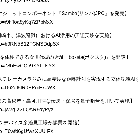
u/l?p=Lyr4y2xHR-iORia3X
ジェットコンポーネント『Samba(サンバ)JPC』を発売】
/u/l?p=r9hToa8yKq7ZPpMxX
/川崎市、津波避難におけるAI活用の実証実験を実施】
l/u/l?p=b9RN5B12FGMSDdpSX
を体験できる次世代型の店舗『boxsta(ボクスタ)』を開設】
/u/l?p=78bEwCQir9XYLcKYX
ステレオカメラ並みに高精度な距離計測を実現する立体認識AI
/u/l?p=D62df8tR0PPmFxaWX
データの高秘匿・高可用性な伝送・保管を量子暗号を用いて実現】
/u/l?p=jw2g-XZLQAR8dyPyX
ックデバイス多治見工場が操業を開始】
/u/l?p=T6wfd6gUfwzXUU-FX