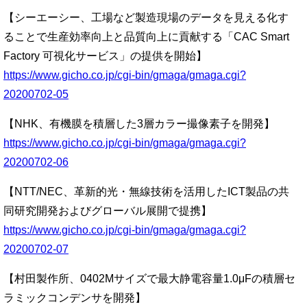
【シーエーシー、工場など製造現場のデータを見える化す
ることで生産効率向上と品質向上に貢献する「CAC Smart
Factory 可視化サービス」の提供を開始】
https://www.gicho.co.jp/cgi-bin/gmaga/gmaga.cgi?
20200702-05
【NHK、有機膜を積層した3層カラー撮像素子を開発】
https://www.gicho.co.jp/cgi-bin/gmaga/gmaga.cgi?
20200702-06
【NTT/NEC、革新的光・無線技術を活用したICT製品の共
同研究開発およびグローバル展開で提携】
https://www.gicho.co.jp/cgi-bin/gmaga/gmaga.cgi?
20200702-07
【村田製作所、0402Mサイズで最大静電容量1.0μFの積層セ
ラミックコンデンサを開発】