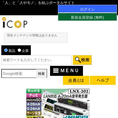
「人」と「人やモノ」を結ぶポータルサイト
ログイン
新規会員登録 (無料)
現在メンテナンス情報はありません
製品
企業
ＭＥＮＵ