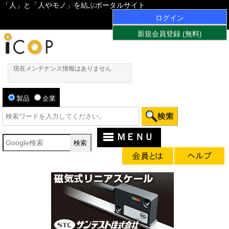
「人」と「人やモノ」を結ぶポータルサイト
ログイン
新規会員登録 (無料)
現在メンテナンス情報はありません
製品
企業
ＭＥＮＵ