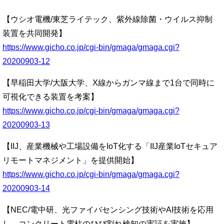
【ウシオ電機/東芝ライテック、紫外線除菌・ウイルス抑制
装置を共同開発】
https://www.gicho.co.jp/cgi-bin/gmaga/gmaga.cgi?
20200903-12
【早稲田大学/大阪大学、X線からガンマ線まで1台で同時に
可視化できる装置を考案】
https://www.gicho.co.jp/cgi-bin/gmaga/gmaga.cgi?
20200903-13
【IIJ、産業機械や工場設備をIoT化する「IIJ産業IoTセキュア
リモートマネジメント」を提供開始】
https://www.gicho.co.jp/cgi-bin/gmaga/gmaga.cgi?
20200903-14
【NEC/電中研、光ファイバセンシング技術やAI技術を応用
し、コンクリート電柱のひび割れ検知の実証を実施】