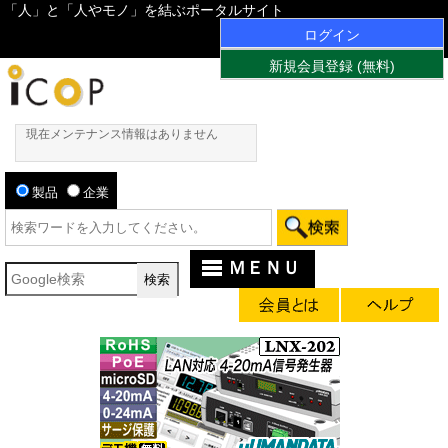
「人」と「人やモノ」を結ぶポータルサイト
ログイン
新規会員登録 (無料)
現在メンテナンス情報はありません
製品
企業
ＭＥＮＵ