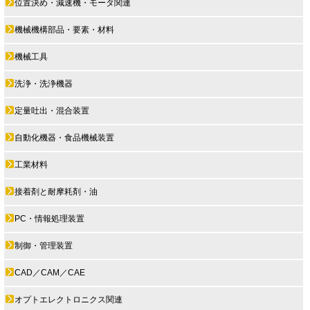
位置決め・減速機・モータ関連
機械機構部品・要素・材料
機械工具
洗浄・洗浄機器
定量吐出・混合装置
自動化機器・食品機械装置
工業材料
接着剤と耐摩耗剤・油
PC・情報処理装置
制御・管理装置
CAD／CAM／CAE
オプトエレクトロニクス関連