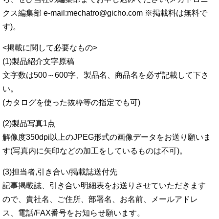
クス編集部 e-mail:mechatro@gicho.com ※掲載料は無料で
す)。
<掲載に関して必要なもの>
(1)製品紹介文字原稿
文字数は500～600字、製品名、商品名を必ず記載して下さ
い。
(カタログを使った抜粋等の指定でも可)
(2)製品写真1点
解像度350dpi以上のJPEG形式の画像データをお送り願いま
す(写真内に矢印などの加工をしているものは不可)。
(3)担当者,引き合い/掲載誌送付先
記事掲載誌、引き合い明細表をお送りさせていただきます
ので、貴社名、ご住所、部署名、お名前、メールアドレ
ス、電話/FAX番号をお知らせ願います。