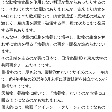
うな動物性食品を使用しない料理が昔からあったりするの
で、それほど大きな活動はありませんが、古来より肉食を
中心としてきた欧米圏では、肉食賛成派・反対派の対立が
激しく、精肉店を襲撃・破壊する等、暴力沙汰にまで発展
する事もあります。
そんな中、少量の細胞を培養して増やし、動物の生命を奪
わずに食肉を得る「培養肉」の研究・開発が進められてい
ます。
その先端を走るのが実は日本で、日清食品HDと東京大学の
共同研究チームだそうです。
目指すのは、厚さ2cm、縦横7cmというサイズのステーキ肉
で、約4年半後の2025年3月末頃に基礎技術を確立するのが
目標だそうです。
天然物、養殖物に続いて、「培養物」というのが市場に出
回るようになるのかも知れません。
個人的には、映画『ソイレント・グリーン』のようなもの