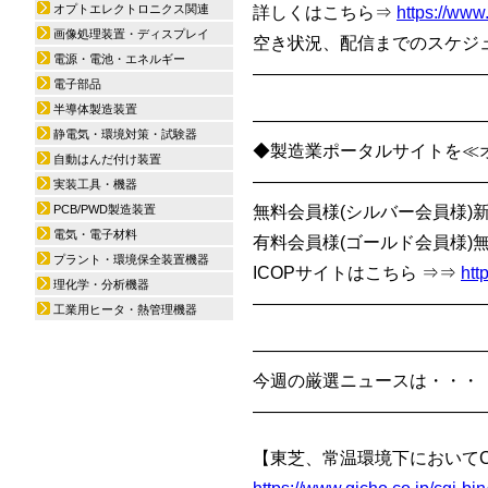
オプトエレクトロニクス関連
詳しくはこちら⇒
https://www
画像処理装置・ディスプレイ
空き状況、配信までのスケジュール
電源・電池・エネルギー
—————————————
電子部品
半導体製造装置
—————————————
静電気・環境対策・試験器
◆製造業ポータルサイトを≪オ
自動はんだ付け装置
—————————————
実装工具・機器
PCB/PWD製造装置
無料会員様(シルバー会員様)
電気・電子材料
有料会員様(ゴールド会員様)
プラント・環境保全装置機器
ICOPサイトはこちら ⇒⇒
htt
理化学・分析機器
—————————————
工業用ヒータ・熱管理機器
—————————————
今週の厳選ニュースは・・・
—————————————
【東芝、常温環境下においてC