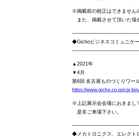
※掲載前の校正はできません
また、掲載させて頂いた場合
—————————————
◆Gichoビジネスコミュニ
—————————————
▲2021年
▼4月
第6回 名古屋ものづくりワールド(
https://www.gicho.co.jp/cgi-
※上記展示会会場におきまし
是非ご来場下さい。
—————————————
◆メカトロニクス、エレクト