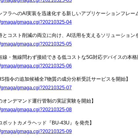
bin/gmaga/gmaga.cgi?20210325-03
ンフラへのAI実装を迅速化する新しいアプリケーションフレー
bin/gmaga/gmaga.cgi?20210325-04
持とコスト削減の両立に向け、AI活用を支えるソリューション
bin/gmaga/gmaga.cgi?20210325-05
有線・無線問わず接続できる低コストな5G対応デバイスの本格
bin/gmaga/gmaga.cgi?20210325-06
oHS指令の追加候補全7物質の成分分析受託サービスを開始】
bin/gmaga/gmaga.cgi?20210325-07
のオンデマンド運行管制の実証実験を開始】
bin/gmaga/gmaga.cgi?20210325-08
ボットカメラヘッド『BU-43U』を発売】
bin/gmaga/gmaga.cgi?20210325-09