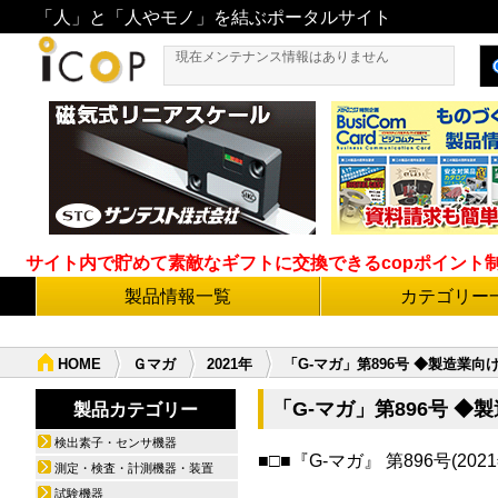
「人」と「人やモノ」を結ぶポータルサイト
現在メンテナンス情報はありません
サイト内で貯めて素敵なギフトに交換できるcopポイント制度導
製品情報一覧
カテゴリー
HOME
Ｇマガ
2021年
「G-マガ」第896号 ◆製造業
「G-マガ」第896号 
製品カテゴリー
検出素子・センサ機器
■□■『G-マガ』 第896号(2021
測定・検査・計測機器・装置
配信数
試験機器