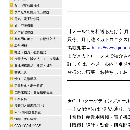
温・湿度検出機器
—————————————
プロセス制御用検出機器
電気・電子計測器
—————————————
油・空圧機器
【メールで材料送るだけ!】月
流体管理機器
産業用ロボット・自動組立機
只今、月刊誌メカトロニクス
工作機械
掲載見本→
https://www.gicho
搬送・物流・包装機器
まだメカトロニクスで紹介さ
位置決め・減速機・モータ関連
詳しくは、本メール内『◆メ
機械機構部品・要素・材料
皆様のご応募、お待ちしており
機械工具
洗浄・洗浄機器
—————————————
定量吐出・混合装置
—————————————
自動化機器・食品機械装置
工業材料
★Gichoターゲティングメール/
接着剤と耐摩耗剤・油
—主な配信先は下記の通り。
PC・情報処理装置
【業種】産業用機械・電子機
制御・管理装置
【職種】設計・製造・研究開
CAD／CAM／CAE