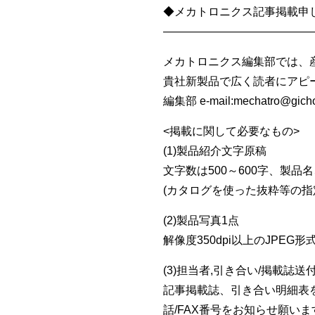
◆メカトロニクス記事掲載申
—————————————
メカトロニクス編集部では、
貴社新製品で広く読者にアピ
編集部 e-mail:mechatro@
<掲載に関して必要なもの>
(1)製品紹介文字原稿
文字数は500～600字、製
(カタログを使った抜粋等の指
(2)製品写真1点
解像度350dpi以上のJPE
(3)担当者,引き合い/掲載誌送
記事掲載誌、引き合い明細表
話/FAX番号をお知らせ願いま