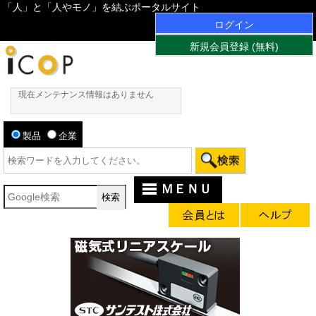
「人」と「人やモノ」を結ぶポータルサイト
ログイン
新規会員登録 (無料)
現在メンテナンス情報はありません
製品
企業
ＭＥＮＵ