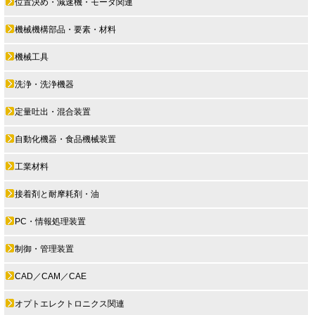
位置決め・減速機・モータ関連
機械機構部品・要素・材料
機械工具
洗浄・洗浄機器
定量吐出・混合装置
自動化機器・食品機械装置
工業材料
接着剤と耐摩耗剤・油
PC・情報処理装置
制御・管理装置
CAD／CAM／CAE
オプトエレクトロニクス関連