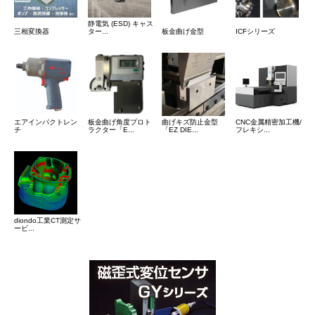
静電気 (ESD) キャス
三相変換器
ター...
板金曲げ金型
ICFシリーズ
エアインパクトレン
板金曲げ角度プロト
曲げキズ防止金型
CNC金属精密加工機/
チ
ラクター「E...
「EZ DIE...
フレキシ...
diondo工業CT測定サ
ービ...