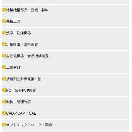
機械機構部品・要素・材料
機械工具
洗浄・洗浄機器
定量吐出・混合装置
自動化機器・食品機械装置
工業材料
接着剤と耐摩耗剤・油
PC・情報処理装置
制御・管理装置
CAD／CAM／CAE
オプトエレクトロニクス関連