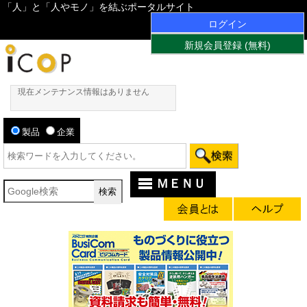
「人」と「人やモノ」を結ぶポータルサイト
ログイン
新規会員登録 (無料)
現在メンテナンス情報はありません
製品
企業
ＭＥＮＵ