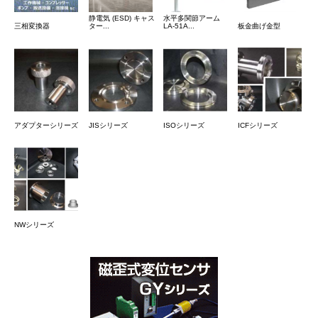
静電気 (ESD) キャス
水平多関節アーム
三相変換器
ター...
LA-51A...
板金曲げ金型
アダプターシリーズ
JISシリーズ
ISOシリーズ
ICFシリーズ
NWシリーズ