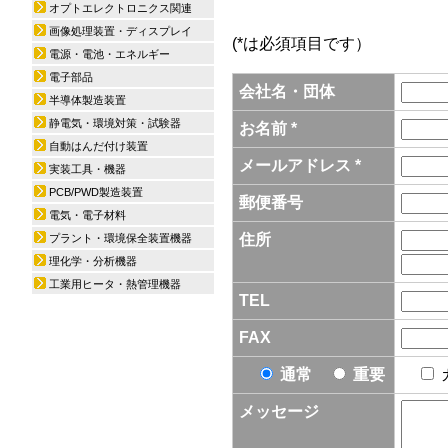
オプトエレクトロニクス関連
画像処理装置・ディスプレイ
(*は必須項目です）
電源・電池・エネルギー
電子部品
会社名・団体
半導体製造装置
静電気・環境対策・試験器
お名前 *
自動はんだ付け装置
メールアドレス *
実装工具・機器
PCB/PWD製造装置
郵便番号
電気・電子材料
住所
プラント・環境保全装置機器
理化学・分析機器
工業用ヒータ・熱管理機器
TEL
FAX
通常
重要
メッセージ