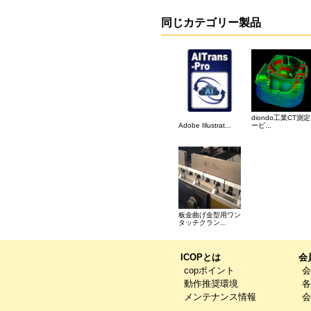
同じカテゴリー製品
diondo工業CT測
Adobe Illustrat...
ービ...
板金曲げ金型用ワン
タッチクラン...
ICOPとは
会
copポイント
会
動作推奨環境
各
メンテナンス情報
会