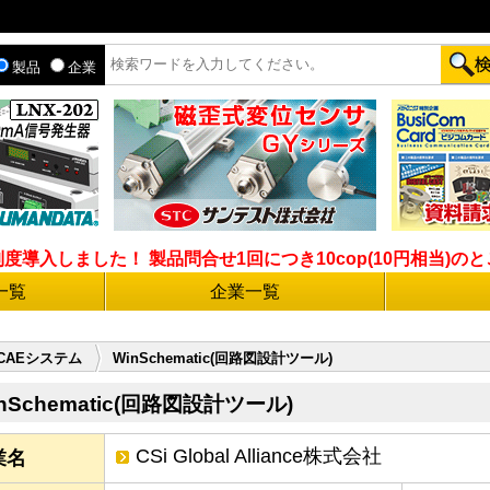
製品
企業
入しました！ 製品問合せ1回につき10cop(10円相当)のとこ
一覧
企業一覧
CAEシステム
WinSchematic(回路図設計ツール)
nSchematic(回路図設計ツール)
CSi Global Alliance株式会社
業名