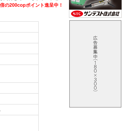
倍の200copポイント進呈中！
他