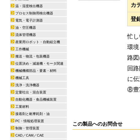
カ
温・湿度検出機器
プロセス制御用検出機器
登
電気・電子計測器
油・空圧機器
流体管理機器
忙し
産業用ロボット・自動組立機
環境
工作機械
路図
搬送・物流・包装機器
位置決め・減速機・モータ関連
回路
機械機構部品・要素・材料
に伝
機械工具
洗浄・洗浄機器
⑧豊
定量吐出・混合装置
自動化機器・食品機械装置
工業材料
接着剤と耐摩耗剤・油
PC・情報処理装置
この製品へのお問合せ
制御・管理装置
CAD／CAM／CAE