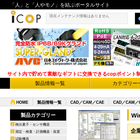
「人」と「人やモノ」を結ぶポータルサイト
現在メンテナンス情報はありません
サイト内で貯めて素敵なギフトに交換できるcopポイント制度導
製品情報一覧
カテゴリー
HOME
製品情報一覧
CAD／CAM／CAE
CAD／CAM／
Wi
製品カテゴリー
検出素子・センサ機器
企
測定・検査・計測機器・装置
試験機器