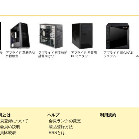
定サ
アプライド 革新的AI
アプライド 科学技術
アプライド 産業用
アプライド 耐久NAS
外観検査...
計算向けワ...
PCミニタワ...
システム...
Ad
員とは
ヘルプ
利用規約
員登録について
会員ランクの変更
会員の説明
製品登録方法
員比較表
RSSとは