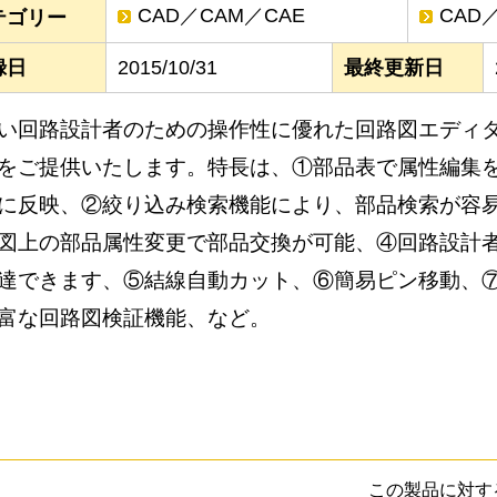
CAD／CAM／CAE
CAD
テゴリー
録日
2015/10/31
最終更新日
い回路設計者のための操作性に優れた回路図エディタ
をご提供いたします。特長は、①部品表で属性編集
に反映、②絞り込み検索機能により、部品検索が容
図上の部品属性変更で部品交換が可能、④回路設計者
達できます、⑤結線自動カット、⑥簡易ピン移動、
富な回路図検証機能、など。
この製品に対す