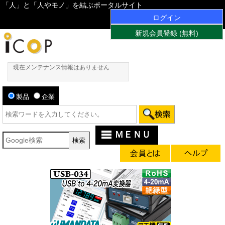
「人」と「人やモノ」を結ぶポータルサイト
ログイン
新規会員登録 (無料)
現在メンテナンス情報はありません
製品
企業
ＭＥＮＵ