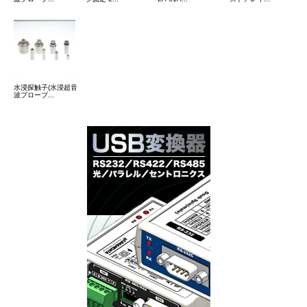
水浸探触子(水浸超音
波プローブ...