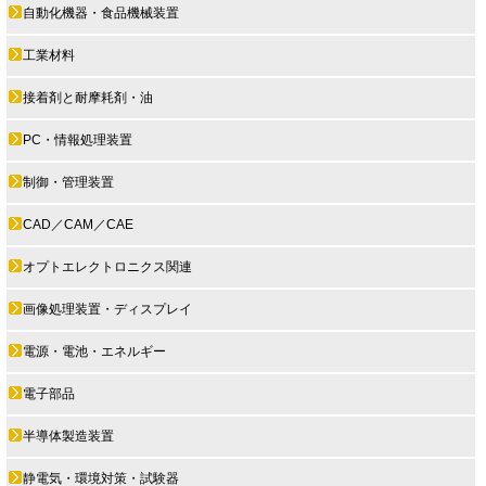
自動化機器・食品機械装置
工業材料
接着剤と耐摩耗剤・油
PC・情報処理装置
制御・管理装置
CAD／CAM／CAE
オプトエレクトロニクス関連
画像処理装置・ディスプレイ
電源・電池・エネルギー
電子部品
半導体製造装置
静電気・環境対策・試験器