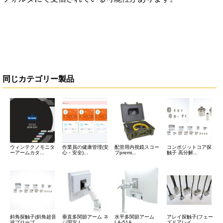
同じカテゴリー製品
ウィンテクノモニタ
作業員の健康管理(安
配管用内視鏡スコー
コンポジットコア探
ーアームカタ...
心・安全)...
プpremi...
触子 高分解...
斜角探触子(斜角超音
垂直多関節アーム ネ
水平多関節アーム
アレイ探触子(フェー
波プローブ...
ジ固定 L...
LA-51A...
ズドアレイ...