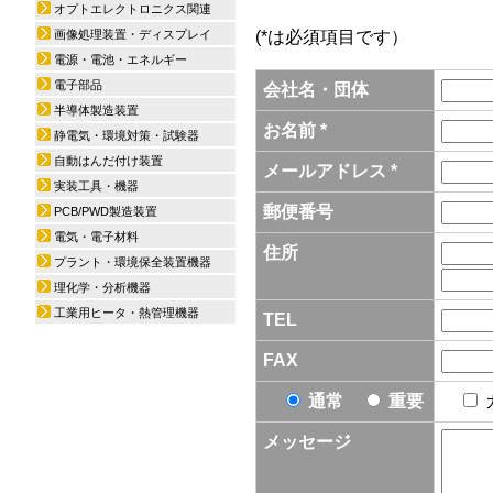
オプトエレクトロニクス関連
画像処理装置・ディスプレイ
(*は必須項目です）
電源・電池・エネルギー
電子部品
会社名・団体
半導体製造装置
お名前 *
静電気・環境対策・試験器
自動はんだ付け装置
メールアドレス *
実装工具・機器
郵便番号
PCB/PWD製造装置
電気・電子材料
住所
プラント・環境保全装置機器
理化学・分析機器
工業用ヒータ・熱管理機器
TEL
FAX
通常
重要
メッセージ