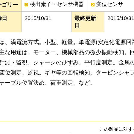
検出素子・センサ機器
変位センサ
テゴリー
録日
2015/10/31
最終更新
2015/10/3
日
は、渦電流方式。小型、軽量。単電源(安定化電源回
主な用途は、モーター、機械部品の微少振動検知。
計測・監視。シャーシのひずみ、平行度測定。金属
変位測定、監視。ギヤ等の回転検知。タービンシャ
テーブル位置決め。荷重測定、など。
この製品に対す