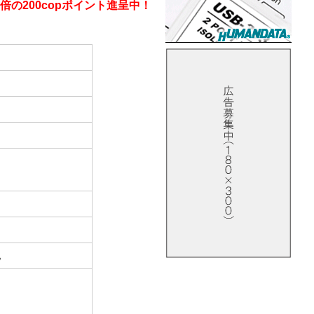
倍の200copポイント進呈中！
他