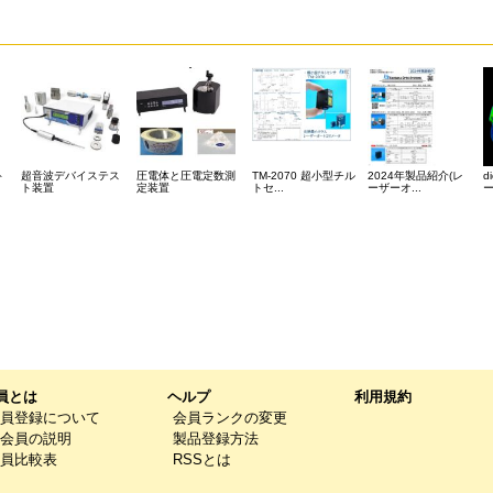
ト
超音波デバイステス
圧電体と圧電定数測
TM-2070 超小型チル
2024年製品紹介(レ
d
ト装置
定装置
トセ...
ーザーオ...
ー
員とは
ヘルプ
利用規約
員登録について
会員ランクの変更
会員の説明
製品登録方法
員比較表
RSSとは