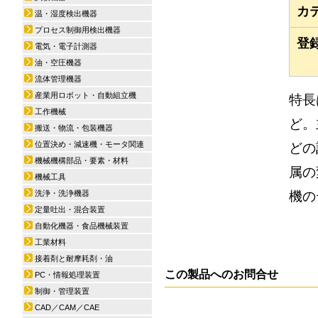
カ
温・湿度検出機器
プロセス制御用検出機器
登
電気・電子計測器
油・空圧機器
流体管理機器
産業用ロボット・自動組立機
特長
工作機械
ど。
搬送・物流・包装機器
位置決め・減速機・モータ関連
どの
機械機構部品・要素・材料
属の
機械工具
機の
洗浄・洗浄機器
定量吐出・混合装置
自動化機器・食品機械装置
工業材料
接着剤と耐摩耗剤・油
この製品へのお問合せ
PC・情報処理装置
制御・管理装置
CAD／CAM／CAE