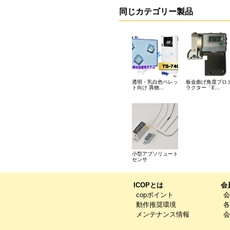
同じカテゴリー製品
透明・乳白色ペレッ
板金曲げ角度プロ
ト向け 異物...
ラクター「E...
小型アブソリュート
センサ
ICOPとは
会
copポイント
会
動作推奨環境
各
メンテナンス情報
会