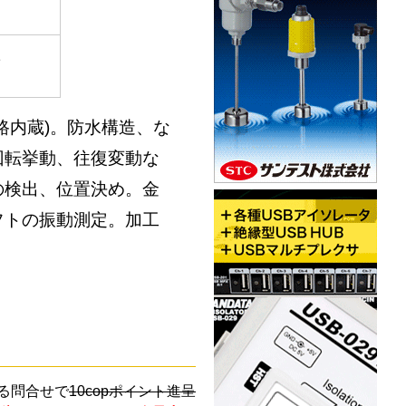
1
路内蔵)。防水構造、な
回転挙動、往復変動な
の検出、位置決め。金
フトの振動測定。加工
る問合せで
10copポイント進呈