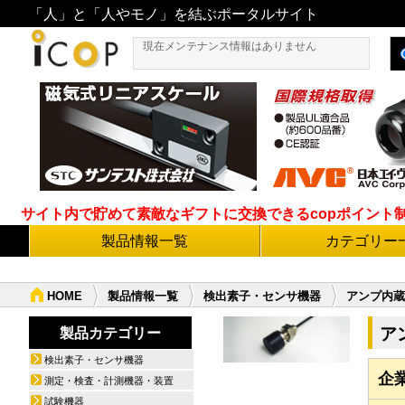
「人」と「人やモノ」を結ぶポータルサイト
現在メンテナンス情報はありません
サイト内で貯めて素敵なギフトに交換できるcopポイント制度導
製品情報一覧
カテゴリー
HOME
製品情報一覧
検出素子・センサ機器
アンプ内蔵磁
ア
製品カテゴリー
検出素子・センサ機器
企
測定・検査・計測機器・装置
試験機器