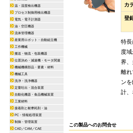
カ
温・湿度検出機器
プロセス制御用検出機器
登
電気・電子計測器
油・空圧機器
流体管理機器
産業用ロボット・自動組立機
特長
工作機械
度域
搬送・物流・包装機器
位置決め・減速機・モータ関連
界、
機械機構部品・要素・材料
離れ
機械工具
ンを
洗浄・洗浄機器
定量吐出・混合装置
計、
自動化機器・食品機械装置
工業材料
接着剤と耐摩耗剤・油
PC・情報処理装置
制御・管理装置
この製品へのお問合せ
CAD／CAM／CAE