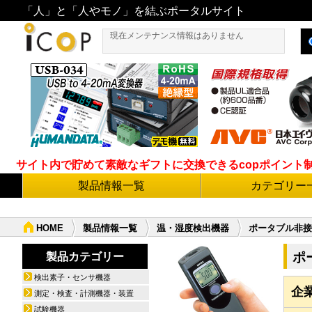
「人」と「人やモノ」を結ぶポータルサイト
現在メンテナンス情報はありません
サイト内で貯めて素敵なギフトに交換できるcopポイント制度導
製品情報一覧
カテゴリー
HOME
製品情報一覧
温・湿度検出機器
ポータブル非接触
ポ
製品カテゴリー
検出素子・センサ機器
企
測定・検査・計測機器・装置
試験機器