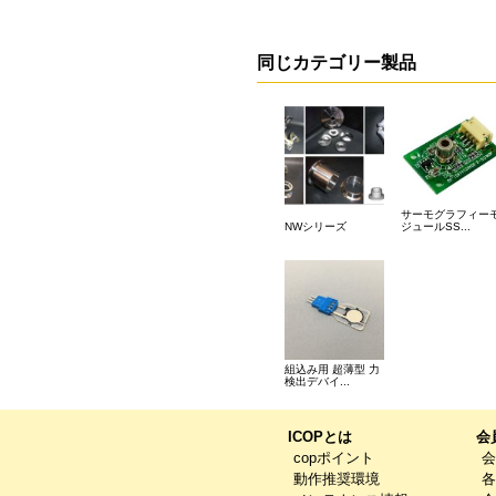
同じカテゴリー製品
サーモグラフィー
NWシリーズ
ジュールSS...
組込み用 超薄型 力
検出デバイ...
ICOPとは
会
copポイント
会
動作推奨環境
各