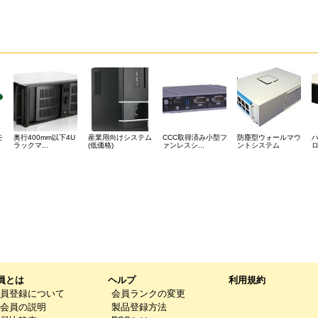
モ
奥行400mm以下4U
産業用向けシステム
CCC取得済み小型フ
防塵型ウォールマウ
ラックマ...
(低価格)
ァンレスシ...
ントシステム
ロ
員とは
ヘルプ
利用規約
員登録について
会員ランクの変更
会員の説明
製品登録方法