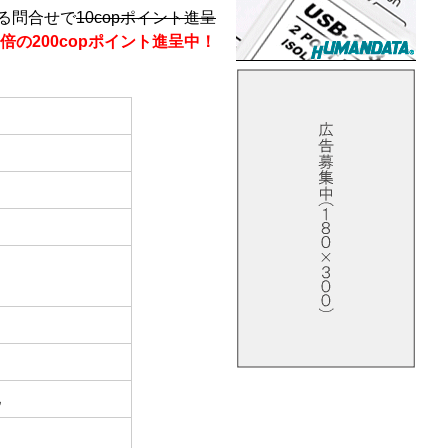
る問合せで
10copポイント進呈
倍の200copポイント進呈中！
他