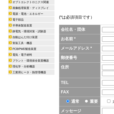
オプトエレクトロニクス関連
画像処理装置・ディスプレイ
電源・電池・エネルギー
(*は必須項目です）
電子部品
半導体製造装置
会社名・団体
静電気・環境対策・試験器
自動はんだ付け装置
お名前 *
実装工具・機器
メールアドレス *
PCB/PWD製造装置
電気・電子材料
郵便番号
プラント・環境保全装置機器
理化学・分析機器
住所
工業用ヒータ・熱管理機器
TEL
FAX
通常
重要
メッセージ