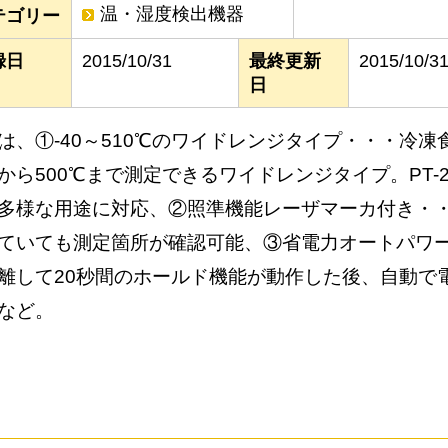
温・湿度検出機器
テゴリー
録日
2015/10/31
最終更新
2015/10/3
日
は、①-40～510℃のワイドレンジタイプ・・・冷
から500℃まで測定できるワイドレンジタイプ。PT-2
多様な用途に対応、②照準機能レーザマーカ付き・
ていても測定箇所が確認可能、③省電力オートパワ
離して20秒間のホールド機能が動作した後、自動で
など。