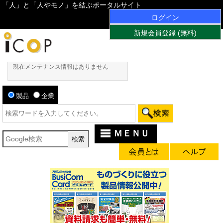
「人」と「人やモノ」を結ぶポータルサイト
ログイン
新規会員登録 (無料)
現在メンテナンス情報はありません
製品
企業
ＭＥＮＵ