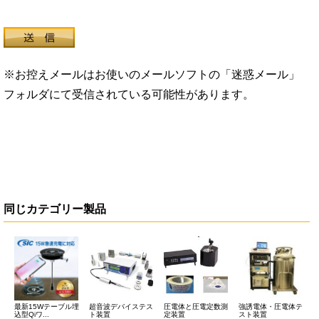
※お控えメールはお使いのメールソフトの「迷惑メール」
フォルダにて受信されている可能性があります。
同じカテゴリー製品
最新15Wテーブル埋
超音波デバイステス
圧電体と圧電定数測
強誘電体・圧電体テ
込型Qiワ...
ト装置
定装置
スト装置