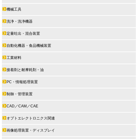
機械工具
洗浄・洗浄機器
定量吐出・混合装置
自動化機器・食品機械装置
工業材料
接着剤と耐摩耗剤・油
PC・情報処理装置
制御・管理装置
CAD／CAM／CAE
オプトエレクトロニクス関連
画像処理装置・ディスプレイ