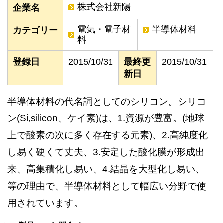
株式会社新陽
企業名
電気・電子材
半導体材料
カテゴリー
料
登録日
2015/10/31
最終更
2015/10/31
新日
半導体材料の代名詞としてのシリコン。シリコ
ン(Si,silicon、ケイ素)は、1.資源が豊富。(地球
上で酸素の次に多く存在する元素)、2.高純度化
し易く硬くて丈夫、3.安定した酸化膜が形成出
来、高集積化し易い、4.結晶を大型化し易い、
等の理由で、半導体材料として幅広い分野で使
用されています。