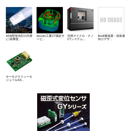
40W型蛍光灯の代替
diondo工業CT測定サ
汎用マイクロ・ナノ
BtoB製造業・技術者
に!高輝度...
ービ...
CTシステム...
向けデザ...
サーモグラフィーモ
ジュールSS...