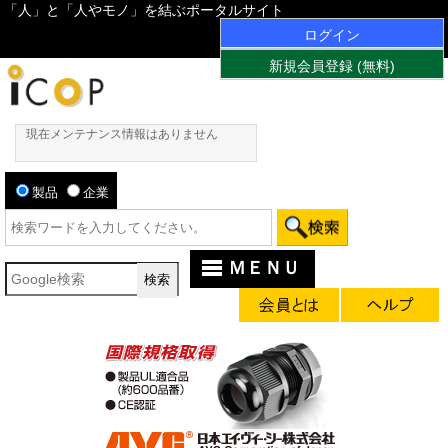
「人」と「人やモノ」を結ぶポータルサイト
ログイン
新規会員登録 (無料)
現在メンテナンス情報はありません
製品
企業
ＭＥＮＵ