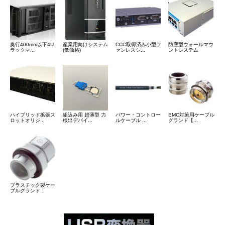
奥行400mm以下4U
産業用向けシステム
CCC取得済み小型フ
防塵型ウォールマウ
ラックマ...
(低価格)
ァンレスシ...
ントシステム
ハイブリッド拡張ス
組込み用 超薄型 力
パワー・コントロー
EMC対策用ケーブル
ロットオリジ...
検出デバイ...
ルケーブル ...
グランド【...
プラスチック製ケー
ブルグランド...