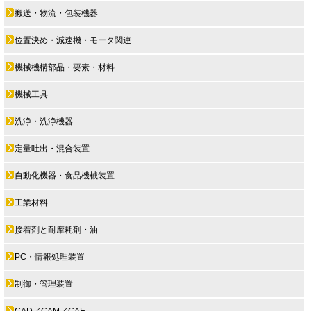
搬送・物流・包装機器
位置決め・減速機・モータ関連
機械機構部品・要素・材料
機械工具
洗浄・洗浄機器
定量吐出・混合装置
自動化機器・食品機械装置
工業材料
接着剤と耐摩耗剤・油
PC・情報処理装置
制御・管理装置
CAD／CAM／CAE