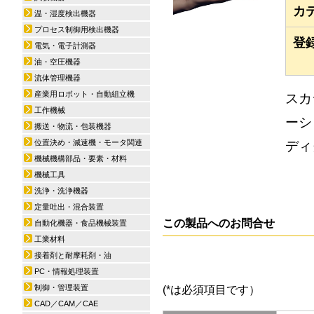
カ
温・湿度検出機器
プロセス制御用検出機器
登
電気・電子計測器
油・空圧機器
流体管理機器
産業用ロボット・自動組立機
スカ
工作機械
ーショ
搬送・物流・包装機器
位置決め・減速機・モータ関連
ディ
機械機構部品・要素・材料
機械工具
洗浄・洗浄機器
定量吐出・混合装置
この製品へのお問合せ
自動化機器・食品機械装置
工業材料
接着剤と耐摩耗剤・油
PC・情報処理装置
制御・管理装置
(*は必須項目です）
CAD／CAM／CAE