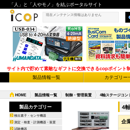
「人」と「人やモノ」を結ぶポータルサイト
現在メンテナンス情報はありません
サイト内で貯めて素敵なギフトに交換できるcopポイント制度導
製品情報一覧
カテゴリー
HOME
製品情報一覧
制御・管理装置
4軸ステージコントロ
4
製品カテゴリー
検出素子・センサ機器
企
測定・検査・計測機器・装置
試験機器