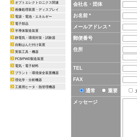
オプトエレクトロニクス関連
会社名・団体
画像処理装置・ディスプレイ
お名前 *
電源・電池・エネルギー
電子部品
メールアドレス *
半導体製造装置
郵便番号
静電気・環境対策・試験器
自動はんだ付け装置
住所
実装工具・機器
PCB/PWD製造装置
電気・電子材料
TEL
プラント・環境保全装置機器
FAX
理化学・分析機器
工業用ヒータ・熱管理機器
通常
重要
メッセージ