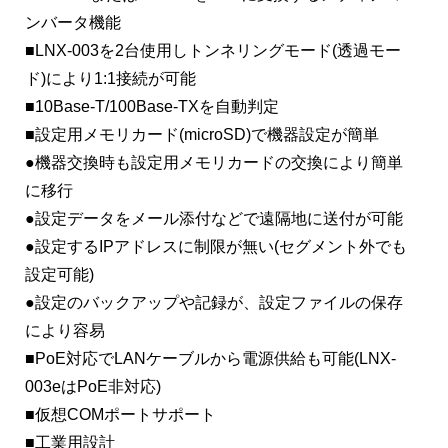
ンバータ機能
■LNX-003を2台使用しトンネリングモード(透過モー
ド)により1:1接続が可能
■10Base-T/100Base-TXを自動判定
■設定用メモリカード(microSD)で機器設定が簡単
●機器交換時も設定用メモリカードの交換により簡単
に移行
●設定データをメール添付などで遠隔地に送付が可能
●設定するIPアドレスに制限が無い(セグメント外でも
設定可能)
●設定のバックアップや記録が、設定ファイルの保存
により容易
■PoE対応でLANケーブルから電源供給も可能(LNX-
003eはPoE非対応)
■仮想COMポートサポート
■工業用設計