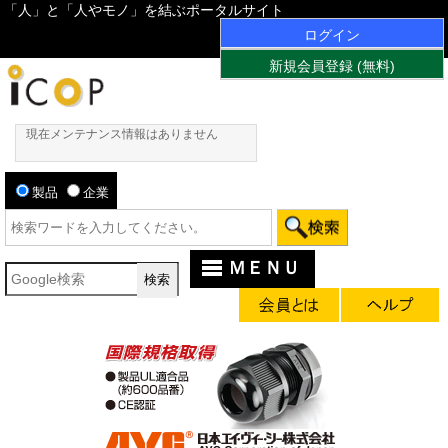
「人」と「人やモノ」を結ぶポータルサイト
ログイン
新規会員登録 (無料)
現在メンテナンス情報はありません
製品
企業
ＭＥＮＵ