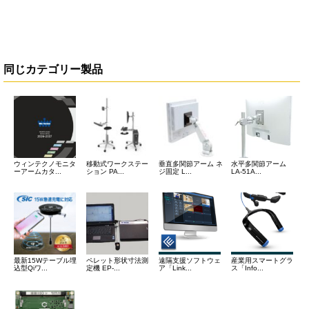
同じカテゴリー製品
ウィンテクノモニタ
移動式ワークステー
垂直多関節アーム ネ
水平多関節アーム
ーアームカタ...
ション PA...
ジ固定 L...
LA-51A...
最新15Wテーブル埋
ペレット形状寸法測
遠隔支援ソフトウェ
産業用スマートグラ
込型Qiワ...
定機 EP-...
ア「Link...
ス「Info...