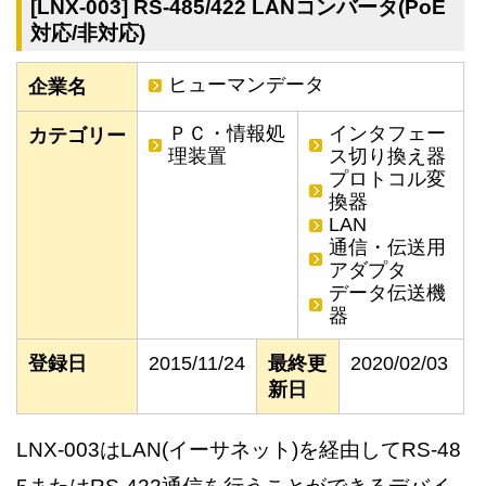
[LNX-003] RS-485/422 LANコンバータ(PoE
対応/非対応)
ヒューマンデータ
企業名
ＰＣ・情報処
インタフェー
カテゴリー
理装置
ス切り換え器
プロトコル変
換器
LAN
通信・伝送用
アダプタ
データ伝送機
器
登録日
2015/11/24
最終更
2020/02/03
新日
LNX-003はLAN(イーサネット)を経由してRS-48
5またはRS-422通信を行うことができるデバイ