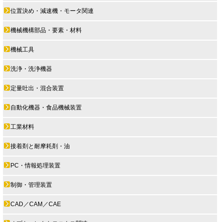
位置決め・減速機・モータ関連
機械機構部品・要素・材料
機械工具
洗浄・洗浄機器
定量吐出・混合装置
自動化機器・食品機械装置
工業材料
接着剤と耐摩耗剤・油
PC・情報処理装置
制御・管理装置
CAD／CAM／CAE