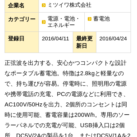
ミツイワ株式会社
企業名
電源・電池・
蓄電池
カテゴリー
エネルギー
登録日
2016/04/11
最終更
2016/04/24
新日
正弦波を出力する、安心かつコンパクトな設計
なポータブル蓄電池。特徴は2.8kgと軽量なの
で、持ち運びが容易。停電時に、照明用の電源
や携帯電話の充電、PCの電源などに利用でき、
AC100V/50Hzを出力、2個所のコンセントは同
時に使用可能、蓄電容量は200W/h。専用のソー
ラーパネルでの充電が可能、USB挿入口は2個
所、DC5V/2Aの製品を1台、またはDC5V/1Aを2