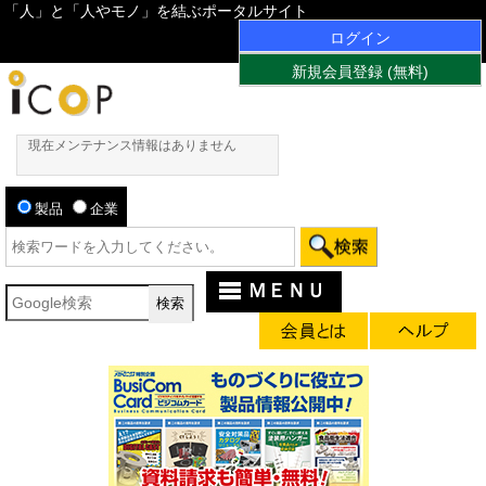
「人」と「人やモノ」を結ぶポータルサイト
ログイン
新規会員登録 (無料)
現在メンテナンス情報はありません
製品
企業
ＭＥＮＵ