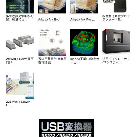
多彩な調光制御が可
板金曲げ角度プロト
能、軽量でコ...
Arkpax Ark Evo ...
Arkpax Ark Pro ...
ラクター「E...
2MW/8.14MWh高圧
系統用蓄電所 産業用
diondo工業CT測定サ
汎用マイクロ・ナノ
向け...
蓄電池 総...
ービ...
CTシステム...
221kWh/442kWh
F...