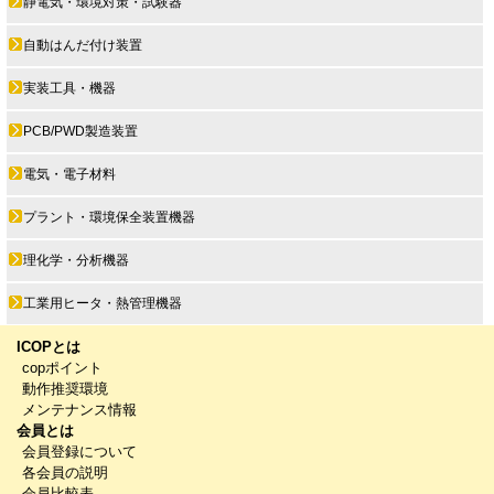
静電気・環境対策・試験器
自動はんだ付け装置
実装工具・機器
PCB/PWD製造装置
電気・電子材料
プラント・環境保全装置機器
理化学・分析機器
工業用ヒータ・熱管理機器
ICOPとは
copポイント
動作推奨環境
メンテナンス情報
会員とは
会員登録について
各会員の説明
会員比較表