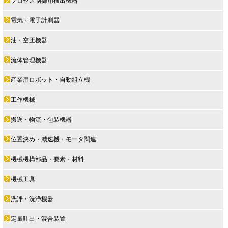
プロセス制御用検出機器
電気・電子計測器
油・空圧機器
流体管理機器
産業用ロボット・自動組立機
工作機械
搬送・物流・包装機器
位置決め・減速機・モータ関連
機械機構部品・要素・材料
機械工具
洗浄・洗浄機器
定量吐出・混合装置