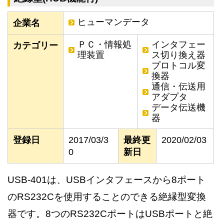
ヒューマンデータ
企業名
ＰＣ・情報処
インタフェー
カテゴリー
理装置
ス切り換え器
プロトコル変
換器
通信・伝送用
アダプタ
データ伝送機
器
登録日
2017/03/3
最終更
2020/02/03
0
新日
USB-401は、USBインタフェースから8ポート
のRS232Cを使用することのできる絶縁型変換
器です。8つのRS232CポートはUSBポートと絶