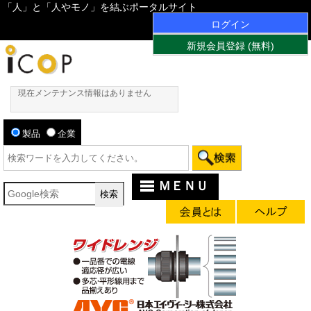
「人」と「人やモノ」を結ぶポータルサイト
ログイン
新規会員登録 (無料)
現在メンテナンス情報はありません
製品
企業
ＭＥＮＵ