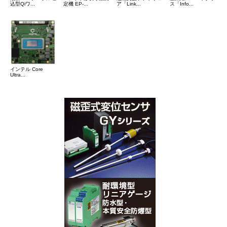
込型Qiワ...
定機 EP-...
ア「Link...
ス「Info...
インテル Core
Ultra...