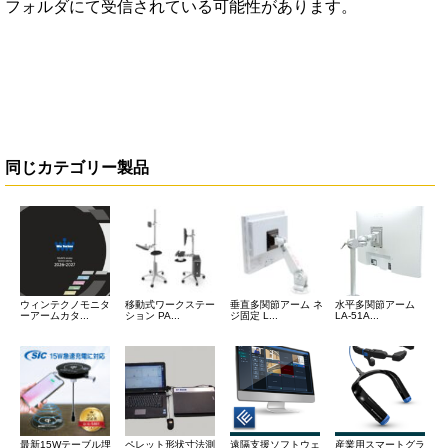
フォルダにて受信されている可能性があります。
同じカテゴリー製品
ウィンテクノモニタ
移動式ワークステー
垂直多関節アーム ネ
水平多関節アーム
ーアームカタ...
ション PA...
ジ固定 L...
LA-51A...
最新15Wテーブル埋
ペレット形状寸法測
遠隔支援ソフトウェ
産業用スマートグラ