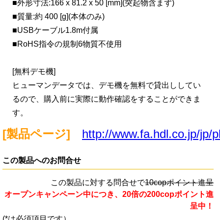
■外形寸法:166 x 81.2 x 50 [mm](突起物含まず)
■質量:約 400 [g](本体のみ)
■USBケーブル1.8m付属
■RoHS指令の規制6物質不使用
[無料デモ機]
ヒューマンデータでは、デモ機を無料で貸出ししてい
るので、購入前に実際に動作確認をすることができま
す。
[製品ページ]
http://www.fa.hdl.co.jp/jp/
この製品へのお問合せ
この製品に対する問合せで
10copポイント進呈
オープンキャンペーン中につき、20倍の200copポイント進
呈中！
(*は必須項目です）