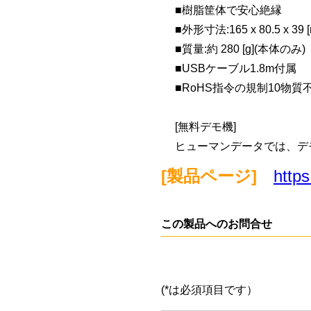
■樹脂筐体で安心絶縁
■外形寸法:165 x 80.5 x 3
■質量:約 280 [g](本体のみ)
■USBケーブル1.8m付属
■RoHS指令の規制10物質
[無料デモ機]
ヒューマンデータでは、デ
[製品ページ]
https
この製品へのお問合せ
(*は必須項目です）