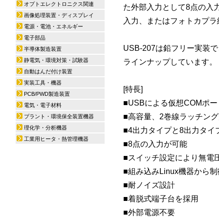
オプトエレクトロニクス関連
た外部入力として8点の入
画像処理装置・ディスプレイ
入力、またはフォトカプラ
電源・電池・エネルギー
電子部品
USB-207は鉛フリー実
半導体製造装置
静電気・環境対策・試験器
ラインナップしています。
自動はんだ付け装置
実装工具・機器
[特長]
PCB/PWD製造装置
■USBによる仮想COMポ
電気・電子材料
■高容量、2巻線ラッチン
プラント・環境保全装置機器
理化学・分析機器
■4出力タイプと8出力タイ
工業用ヒータ・熱管理機器
■8点の入力が可能
■スイッチ設定により無電
■組み込みLinux機器から
■耐ノイズ設計
■着脱式端子台を採用
■外部電源不要