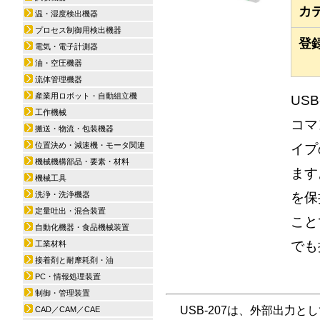
カ
温・湿度検出機器
プロセス制御用検出機器
登
電気・電子計測器
油・空圧機器
流体管理機器
産業用ロボット・自動組立機
US
工作機械
コマ
搬送・物流・包装機器
位置決め・減速機・モータ関連
イプ
機械機構部品・要素・材料
ます
機械工具
を保
洗浄・洗浄機器
定量吐出・混合装置
こと
自動化機器・食品機械装置
でも
工業材料
接着剤と耐摩耗剤・油
PC・情報処理装置
制御・管理装置
USB-207は、外部出力
CAD／CAM／CAE