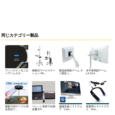
同じカテゴリー製品
ウィンテクノモニタ
移動式ワークステー
垂直多関節アーム ネ
水平多関節アーム
ーアームカタ...
ション PA...
ジ固定 L...
LA-51A...
最新15Wテーブル埋
ペレット形状寸法測
遠隔支援ソフトウェ
産業用スマートグラ
込型Qiワ...
定機 EP-...
ア「Link...
ス「Info...