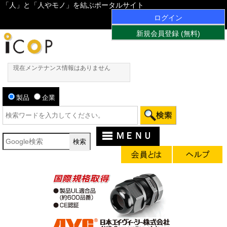
「人」と「人やモノ」を結ぶポータルサイト
ログイン
新規会員登録 (無料)
現在メンテナンス情報はありません
製品
企業
ＭＥＮＵ