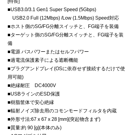
[特長]
■USB3.0/3.1 Gen1 Super Speed (5Gbps)
USB2.0 Full (12Mbps) /Low (1.5Mbps) Speed対応
■ホスト側のSG/FG分離スイッチと、FG端子を装備
■ターゲット側のSG/FG分離スイッチと、FG端子を装
備
■電源 バスパワーまたはセルフパワー
■過電流保護素子による遮断機能
■プラグアンドプレイ(OSに依存せず接続するだけで使
用可能)
■絶縁耐圧 DC4000V
■USBラインのESD保護
■樹脂筐体で安心絶縁
■輻射ノイズ除去用のコモンモードフィルタを内蔵
■外形寸法:67 x 67 x 28 [mm](突起物含まず)
■質量:約 90 [g](本体のみ)