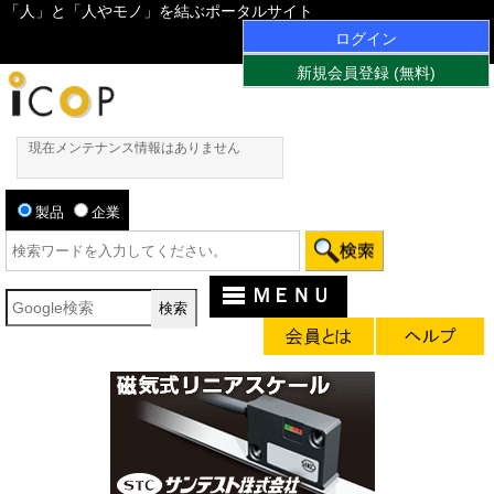
「人」と「人やモノ」を結ぶポータルサイト
ログイン
新規会員登録 (無料)
現在メンテナンス情報はありません
製品
企業
ＭＥＮＵ