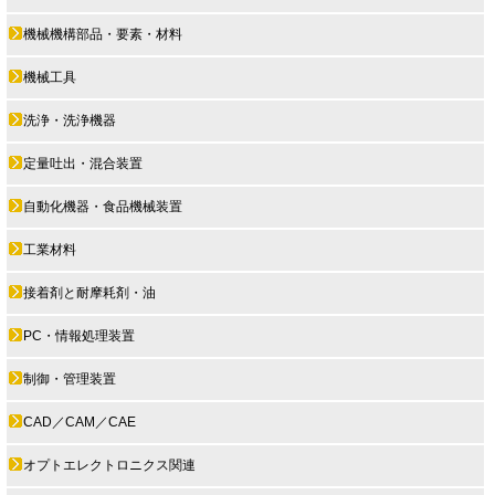
機械機構部品・要素・材料
機械工具
洗浄・洗浄機器
定量吐出・混合装置
自動化機器・食品機械装置
工業材料
接着剤と耐摩耗剤・油
PC・情報処理装置
制御・管理装置
CAD／CAM／CAE
オプトエレクトロニクス関連