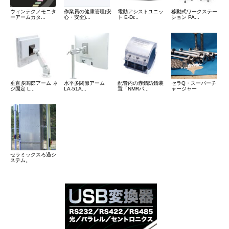
ウィンテクノモニタ
作業員の健康管理(安
電動アシストユニッ
移動式ワークステー
ーアームカタ...
心・安全)...
ト E-Dr...
ション PA...
垂直多関節アーム ネ
水平多関節アーム
配管内の赤錆防錆装
セラQ・スーパーチ
ジ固定 L...
LA-51A...
置「NMRパ...
ャージャー
セラミックスろ過シ
ステム。