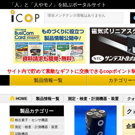
「人」と「人やモノ」を結ぶポータルサイト
現在メンテナンス情報はありません
サイト内で貯めて素敵なギフトに交換できるcopポイント制度導
製品情報一覧
カテゴリー
HOME
製品情報一覧
測定・検査・計測機器・装置
クォ
ク
製品カテゴリー
検出素子・センサ機器
企
測定・検査・計測機器・装置
試験機器