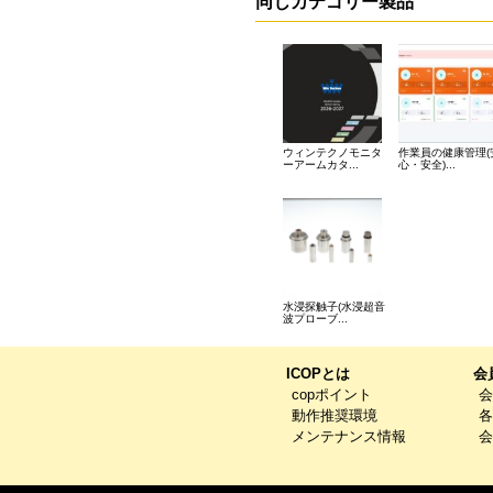
同じカテゴリー製品
ウィンテクノモニタ
作業員の健康管理(
ーアームカタ...
心・安全)...
水浸探触子(水浸超音
波プローブ...
ICOPとは
会
copポイント
会
動作推奨環境
各
メンテナンス情報
会