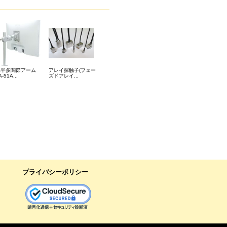
水平多関節アーム
アレイ探触子(フェー
A-51A...
ズドアレイ...
プライバシーポリシー