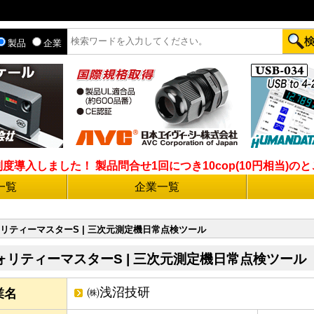
製品
企業
入しました！ 製品問合せ1回につき10cop(10円相当)のとこ
一覧
企業一覧
リティーマスターS | 三次元測定機日常点検ツール
ォリティーマスターS | 三次元測定機日常点検ツール
㈱浅沼技研
業名