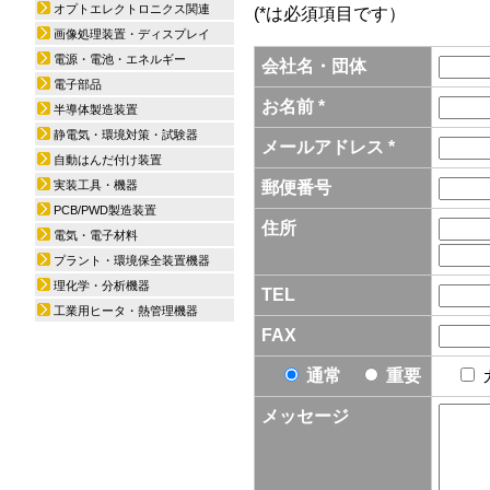
オプトエレクトロニクス関連
(*は必須項目です）
画像処理装置・ディスプレイ
電源・電池・エネルギー
会社名・団体
電子部品
お名前 *
半導体製造装置
静電気・環境対策・試験器
メールアドレス *
自動はんだ付け装置
実装工具・機器
郵便番号
PCB/PWD製造装置
住所
電気・電子材料
プラント・環境保全装置機器
理化学・分析機器
TEL
工業用ヒータ・熱管理機器
FAX
通常
重要
メッセージ