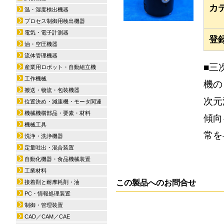
カ
温・湿度検出機器
プロセス制御用検出機器
電気・電子計測器
登
油・空圧機器
流体管理機器
■三
産業用ロボット・自動組立機
工作機械
機の
搬送・物流・包装機器
次元
位置決め・減速機・モータ関連
機械機構部品・要素・材料
傾向
機械工具
常を
洗浄・洗浄機器
定量吐出・混合装置
自動化機器・食品機械装置
工業材料
この製品へのお問合せ
接着剤と耐摩耗剤・油
PC・情報処理装置
制御・管理装置
CAD／CAM／CAE