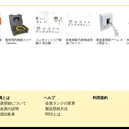
安
配管用内視鏡スコー
コンポジットコア探
斜角探触子(斜角超音
垂直多関節アーム ネ
プpremi...
触子 高分解...
波プローブ...
ジ固定 L...
L
員とは
ヘルプ
利用規約
員登録について
会員ランクの変更
会員の説明
製品登録方法
員比較表
RSSとは