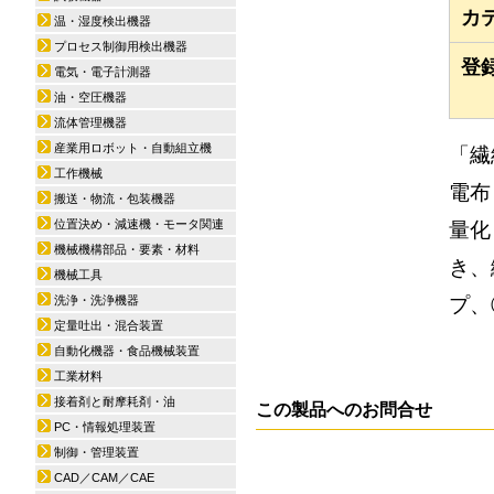
カ
温・湿度検出機器
プロセス制御用検出機器
登
電気・電子計測器
油・空圧機器
流体管理機器
産業用ロボット・自動組立機
「繊
工作機械
電布
搬送・物流・包装機器
位置決め・減速機・モータ関連
量化
機械機構部品・要素・材料
き、
機械工具
プ、
洗浄・洗浄機器
定量吐出・混合装置
自動化機器・食品機械装置
工業材料
接着剤と耐摩耗剤・油
この製品へのお問合せ
PC・情報処理装置
制御・管理装置
CAD／CAM／CAE