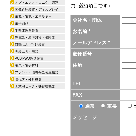
オプトエレクトロニクス関連
(*は必須項目です）
画像処理装置・ディスプレイ
電源・電池・エネルギー
会社名・団体
電子部品
半導体製造装置
お名前 *
静電気・環境対策・試験器
メールアドレス *
自動はんだ付け装置
実装工具・機器
郵便番号
PCB/PWD製造装置
住所
電気・電子材料
プラント・環境保全装置機器
理化学・分析機器
TEL
工業用ヒータ・熱管理機器
FAX
通常
重要
メッセージ