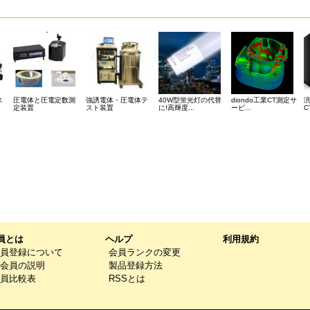
ス
圧電体と圧電定数測
強誘電体・圧電体テ
40W型蛍光灯の代替
diondo工業CT測定サ
定装置
スト装置
に!高輝度...
ービ...
C
員とは
ヘルプ
利用規約
員登録について
会員ランクの変更
会員の説明
製品登録方法
員比較表
RSSとは