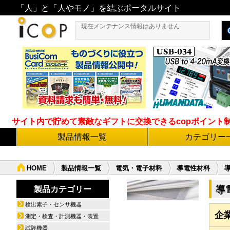
「人」と「人やモノ」を結ぶポータルサイト
現在メンテナンス情報はありません
サイト内で貯めて素敵なギフトに交換できるcopポイント制度導
製品情報一覧
カテゴリー
HOME
製品情報一覧
電気・電子材料
導電性材料
導
製品カテゴリー
検出素子・センサ機器
企
測定・検査・計測機器・装置
試験機器