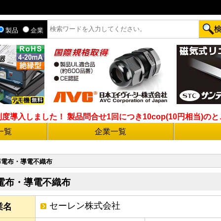
製品
企業
入しました！ 製品問合せ1回につき10cop(10円相当)のとこ
一覧
企業一覧
導電布・導電不織布
電布・導電不織布
セーレン株式会社
業名