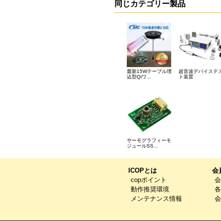
同じカテゴリー製品
最新15Wテーブル埋
超音波デバイステ
込型Qiワ...
ト装置
サーモグラフィーモ
ジュールSS...
ICOPとは
会
copポイント
会
動作推奨環境
各
メンテナンス情報
会