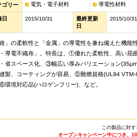
電気・電子材料
導電性材料
テゴリー
録日
2015/10/31
最終更新
2015/10/3
日
維」の柔軟性と「金属」の導電性を兼ね備えた機能
・導電不織布」。特長は、①優れた柔軟性、高い屈
・省スペース化、③幅広い厚みバリエーション(35μm～
縫製、コーティングが容易、⑤難燃規格(UL94 VTM
⑥環境対応品(ハロゲンフリー)、など。
この製品に対す
オープンキャンペーン中につき、10