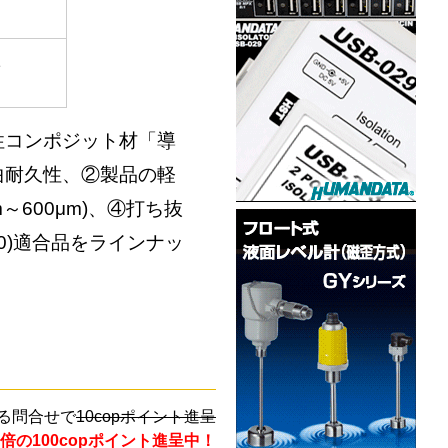
1
性コンポジット材「導
曲耐久性、②製品の軽
600μm)、④打ち抜
-0)適合品をラインナッ
る問合せで
10copポイント進呈
倍の100copポイント進呈中！