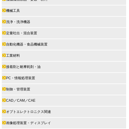
機械工具
洗浄・洗浄機器
定量吐出・混合装置
自動化機器・食品機械装置
工業材料
接着剤と耐摩耗剤・油
PC・情報処理装置
制御・管理装置
CAD／CAM／CAE
オプトエレクトロニクス関連
画像処理装置・ディスプレイ