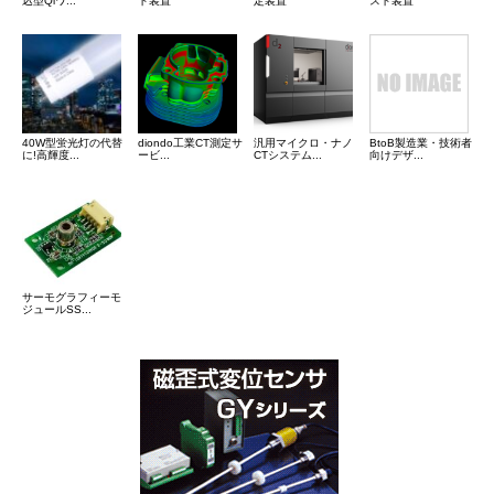
込型Qiワ...
ト装置
定装置
スト装置
40W型蛍光灯の代替
diondo工業CT測定サ
汎用マイクロ・ナノ
BtoB製造業・技術者
に!高輝度...
ービ...
CTシステム...
向けデザ...
サーモグラフィーモ
ジュールSS...