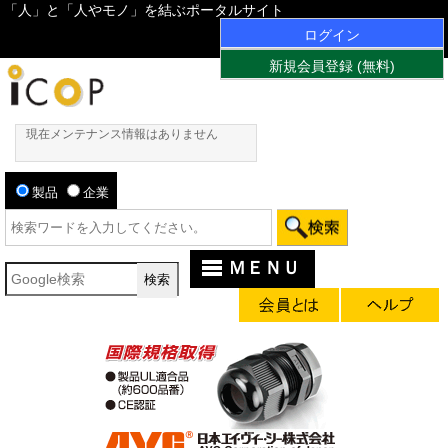
「人」と「人やモノ」を結ぶポータルサイト
ログイン
新規会員登録 (無料)
現在メンテナンス情報はありません
製品
企業
ＭＥＮＵ