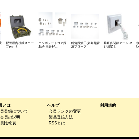
安
配管用内視鏡スコー
コンポジットコア探
斜角探触子(斜角超音
垂直多関節アーム ネ
プpremi...
触子 高分解...
波プローブ...
ジ固定 L...
L
員とは
ヘルプ
利用規約
員登録について
会員ランクの変更
会員の説明
製品登録方法
員比較表
RSSとは