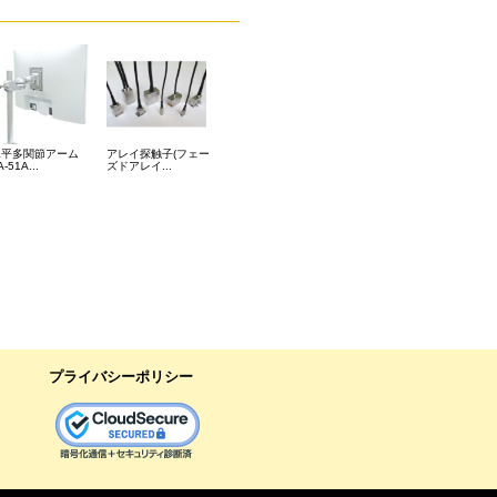
水平多関節アーム
アレイ探触子(フェー
A-51A...
ズドアレイ...
プライバシーポリシー