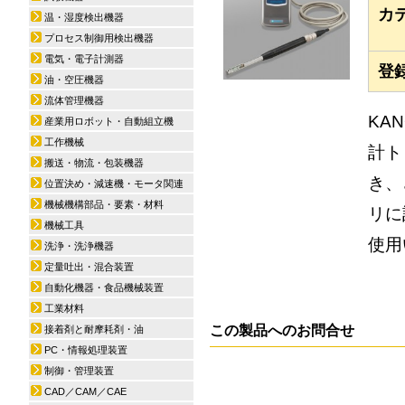
カ
温・湿度検出機器
プロセス制御用検出機器
電気・電子計測器
登
油・空圧機器
流体管理機器
KA
産業用ロボット・自動組立機
工作機械
計ト
搬送・物流・包装機器
き、
位置決め・減速機・モータ関連
機械機構部品・要素・材料
リに
機械工具
使用
洗浄・洗浄機器
定量吐出・混合装置
自動化機器・食品機械装置
工業材料
この製品へのお問合せ
接着剤と耐摩耗剤・油
PC・情報処理装置
制御・管理装置
CAD／CAM／CAE