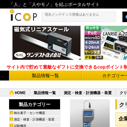
「人」と「人やモノ」を結ぶポータルサイト
現在メンテナンス情報はありません
サイト内で貯めて素敵なギフトに交換できるcopポイント制度導
製品情報一覧
カテゴリー
HOME
製品情報一覧
測定・検査・計測機器・装置
クリ
ク
製品カテゴリー
検出素子・センサ機器
企
測定・検査・計測機器・装置
試験機器