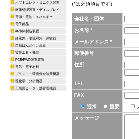
オプトエレクトロニクス関連
(*は必須項目です）
画像処理装置・ディスプレイ
電源・電池・エネルギー
会社名・団体
電子部品
お名前 *
半導体製造装置
静電気・環境対策・試験器
メールアドレス *
自動はんだ付け装置
実装工具・機器
郵便番号
PCB/PWD製造装置
住所
電気・電子材料
プラント・環境保全装置機器
理化学・分析機器
TEL
工業用ヒータ・熱管理機器
FAX
通常
重要
メッセージ