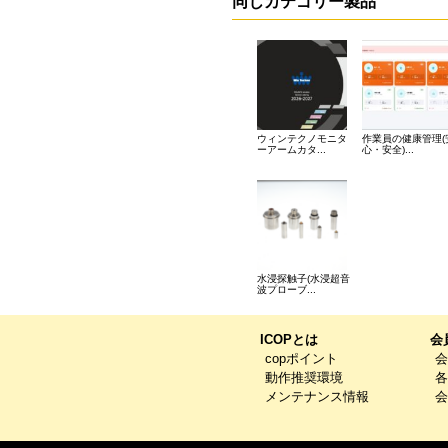
同じカテゴリー製品
ウィンテクノモニタ
作業員の健康管理(
ーアームカタ...
心・安全)...
水浸探触子(水浸超音
波プローブ...
ICOPとは
会
copポイント
会
動作推奨環境
各
メンテナンス情報
会