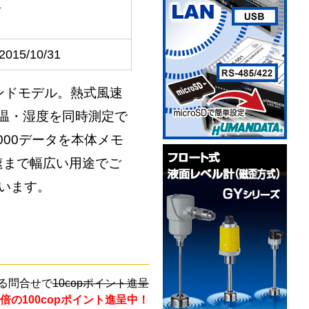
計
2015/10/31
ンドモデル。熱式風速
温・湿度を同時測定で
000データを本体メモ
速まで幅広い用途でご
います。
る問合せで
10copポイント進呈
倍の100copポイント進呈中！