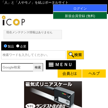
「人」と「人やモノ」を結ぶポータルサイト
ログイン
新規会員登録 (無料)
現在メンテナンス情報はありません
製品
企業
ＭＥＮＵ