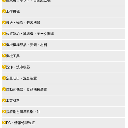
産業用ロボット・自動組立機
工作機械
搬送・物流・包装機器
位置決め・減速機・モータ関連
機械機構部品・要素・材料
機械工具
洗浄・洗浄機器
定量吐出・混合装置
自動化機器・食品機械装置
工業材料
接着剤と耐摩耗剤・油
PC・情報処理装置