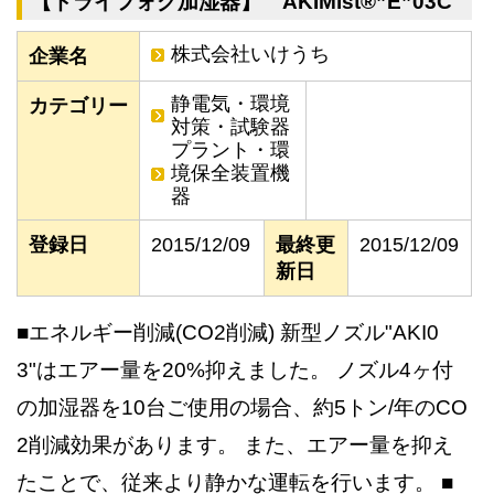
【ドライフォグ加湿器】 AKIMist®”E”03C
株式会社いけうち
企業名
静電気・環境
カテゴリー
対策・試験器
プラント・環
境保全装置機
器
登録日
2015/12/09
最終更
2015/12/09
新日
■エネルギー削減(CO2削減) 新型ノズル"AKI0
3"はエアー量を20%抑えました。 ノズル4ヶ付
の加湿器を10台ご使用の場合、約5トン/年のCO
2削減効果があります。 また、エアー量を抑え
たことで、従来より静かな運転を行います。 ■