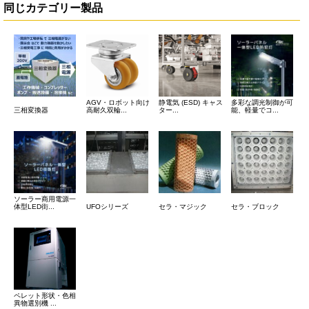
同じカテゴリー製品
AGV・ロボット向け
静電気 (ESD) キャス
多彩な調光制御が可
三相変換器
高耐久双輪...
ター...
能、軽量でコ...
ソーラー商用電源一
体型LED街...
UFOシリーズ
セラ・マジック
セラ・ブロック
ペレット形状・色相
異物選別機 ...