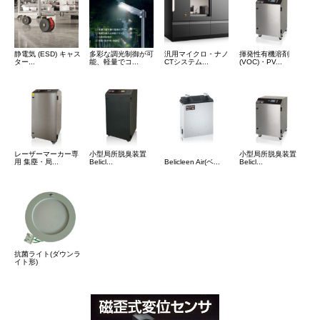
静電気 (ESD) キャス
多彩な調光制御が可
汎用マイクロ・ナノ
揮発性有機溶剤
ター...
能、軽量でコ...
CTシステム...
(VOC)・PV...
レーザーマーカー専
小型局所脱臭装置
小型局所脱臭装置
用 集塵・局...
Belicl...
Belicleen Air(ベ...
Belicl...
抗菌ライト(ダウンラ
イト形)