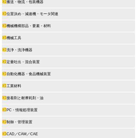
搬送・物流・包装機器
位置決め・減速機・モータ関連
機械機構部品・要素・材料
機械工具
洗浄・洗浄機器
定量吐出・混合装置
自動化機器・食品機械装置
工業材料
接着剤と耐摩耗剤・油
PC・情報処理装置
制御・管理装置
CAD／CAM／CAE