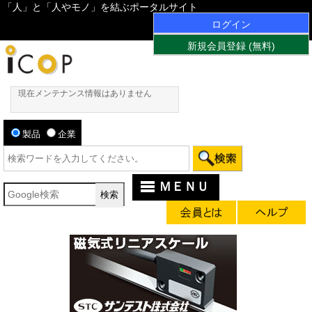
「人」と「人やモノ」を結ぶポータルサイト
ログイン
新規会員登録 (無料)
現在メンテナンス情報はありません
製品
企業
ＭＥＮＵ