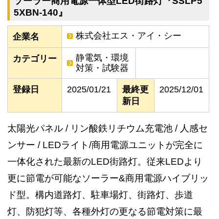
ソーラー商用電源一体型LED街路灯『SSLP5
5XBN-140』
株式会社エス・アイ・シー
企業名
静電気・環境
カテゴリー
対策・試験器
登録日
2025/01/21
最終更
2025/12/01
新日
太陽光パネル / リン酸鉄リチウム充電池 / 人感セ
ンサー / LEDライト/商用電源ユニットが完全に
一体化された最新のLED街路灯。従来LEDより
更に節電が可能なソーラー&商用電源ハイブリッ
ド型。構内道路灯、駐車場灯、街路灯、歩道
灯、防犯灯等、各種外灯の更なる節電対策に最