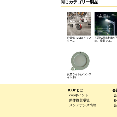
同じカテゴリー製品
静電気 (ESD) キャス
多彩な調光制御が
ター...
能、軽量でコ...
抗菌ライト(ダウンラ
イト形)
ICOPとは
会
copポイント
会
動作推奨環境
各
メンテナンス情報
会