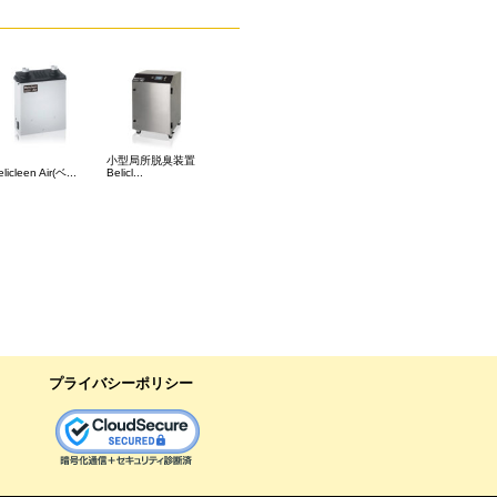
小型局所脱臭装置
licleen Air(ベ...
Belicl...
プライバシーポリシー