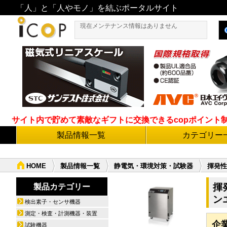
「人」と「人やモノ」を結ぶポータルサイト
現在メンテナンス情報はありません
サイト内で貯めて素敵なギフトに交換できるcopポイント制度導
製品情報一覧
カテゴリー
HOME
製品情報一覧
静電気・環境対策・試験器
揮発性有
揮
製品カテゴリー
ン
検出素子・センサ機器
測定・検査・計測機器・装置
企
試験機器