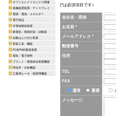
オプトエレクトロニクス関連
(*は必須項目です）
画像処理装置・ディスプレイ
電源・電池・エネルギー
会社名・団体
電子部品
半導体製造装置
お名前 *
静電気・環境対策・試験器
メールアドレス *
自動はんだ付け装置
実装工具・機器
郵便番号
PCB/PWD製造装置
住所
電気・電子材料
プラント・環境保全装置機器
理化学・分析機器
TEL
工業用ヒータ・熱管理機器
FAX
通常
重要
メッセージ