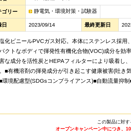
静電気・環境対策・試験器
テゴリー
録日
2023/09/14
最終更新日
202
塩化ビニールPVCガス対応。本体にステンレス採用
パクトなボディで揮発性有機化合物(VOC)成分を効
害な成分を活性炭とHEPAフィルターにより吸着し
。■有機溶剤の揮発成分が引き起こす健康被害(吐き気
■環境配慮型(SDGsコンプライアンス)■自動流量抑制
この製品に対す
オープンキャンペーン中につき、10