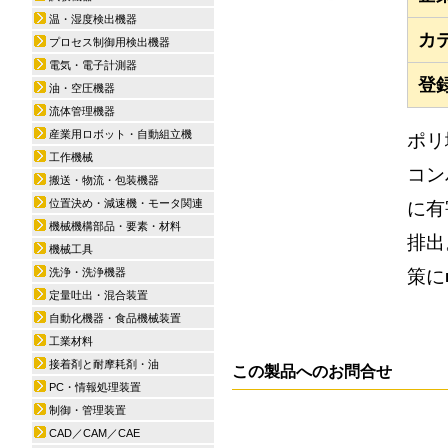
温・湿度検出機器
カ
プロセス制御用検出機器
電気・電子計測器
登
油・空圧機器
流体管理機器
産業用ロボット・自動組立機
ポリ
工作機械
コン
搬送・物流・包装機器
位置決め・減速機・モータ関連
に有
機械機構部品・要素・材料
排出
機械工具
策に
洗浄・洗浄機器
定量吐出・混合装置
自動化機器・食品機械装置
工業材料
接着剤と耐摩耗剤・油
この製品へのお問合せ
PC・情報処理装置
制御・管理装置
CAD／CAM／CAE