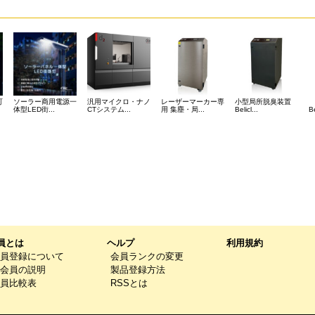
可
ソーラー商用電源一
汎用マイクロ・ナノ
レーザーマーカー専
小型局所脱臭装置
体型LED街...
CTシステム...
用 集塵・局...
Belicl...
Be
員とは
ヘルプ
利用規約
員登録について
会員ランクの変更
会員の説明
製品登録方法
員比較表
RSSとは