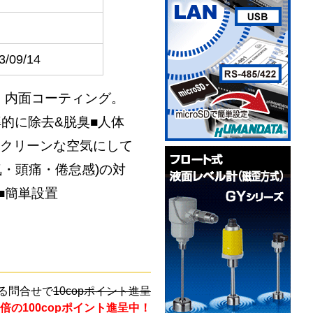
3/09/14
、内面コーティング。
率的に除去&脱臭■人体
、クリーンな空気にして
・頭痛・倦怠感)の対
■簡単設置
る問合せで
10copポイント進呈
倍の100copポイント進呈中！