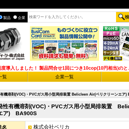
製品
企業
入しました！ 製品問合せ1回につき10cop(10円相当)のとこ
一覧
企業一覧
機溶剤(VOC)・PVCガス用小型局排装置 Belicleen Air(ベリクリーンエア) B
発性有機溶剤(VOC)・PVCガス用小型局排装置 Belicl
エア) BA900S
株式会社ベリカ
業名