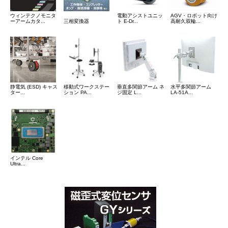
ウィンテクノモニタ
電動アシストユニッ
AGV・ロボット向け
ーアームカタ...
三相変換器
ト E-Dr...
高耐久双輪...
静電気 (ESD) キャス
移動式ワークステー
垂直多関節アーム ネ
水平多関節アーム
ター...
ション PA...
ジ固定 L...
LA-51A...
インテル Core
Ultra...