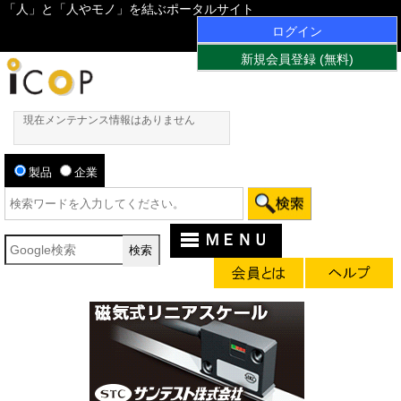
「人」と「人やモノ」を結ぶポータルサイト
ログイン
新規会員登録 (無料)
現在メンテナンス情報はありません
製品
企業
ＭＥＮＵ