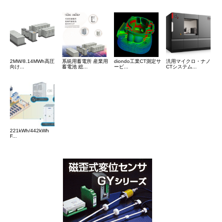
2MW/8.14MWh高圧
系統用蓄電所 産業用
diondo工業CT測定サ
汎用マイクロ・ナノ
向け...
蓄電池 総...
ービ...
CTシステム...
221kWh/442kWh
F...