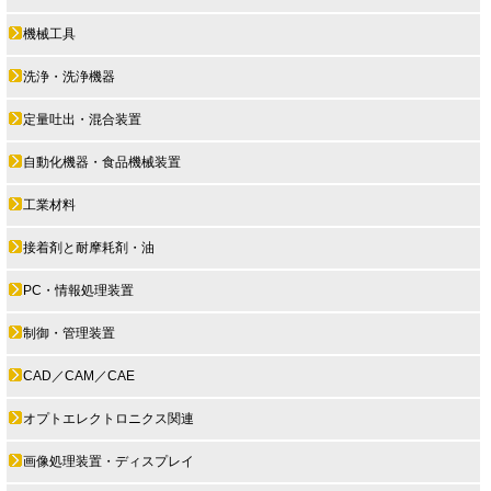
機械工具
洗浄・洗浄機器
定量吐出・混合装置
自動化機器・食品機械装置
工業材料
接着剤と耐摩耗剤・油
PC・情報処理装置
制御・管理装置
CAD／CAM／CAE
オプトエレクトロニクス関連
画像処理装置・ディスプレイ