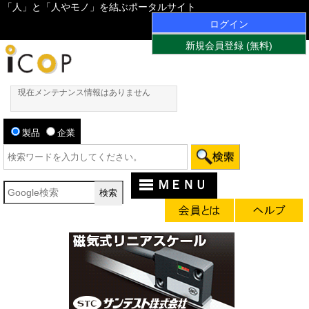
「人」と「人やモノ」を結ぶポータルサイト
ログイン
新規会員登録 (無料)
現在メンテナンス情報はありません
製品
企業
ＭＥＮＵ