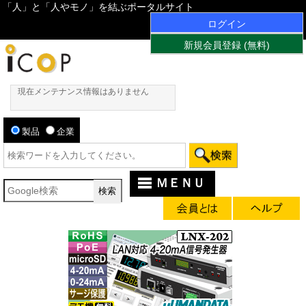
「人」と「人やモノ」を結ぶポータルサイト
ログイン
新規会員登録 (無料)
現在メンテナンス情報はありません
製品
企業
ＭＥＮＵ