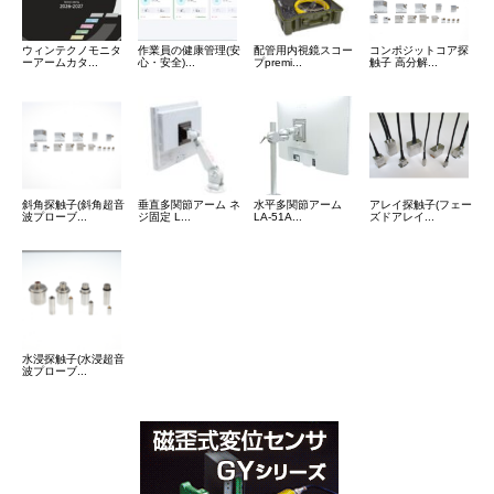
ウィンテクノモニタ
作業員の健康管理(安
配管用内視鏡スコー
コンポジットコア探
ーアームカタ...
心・安全)...
プpremi...
触子 高分解...
斜角探触子(斜角超音
垂直多関節アーム ネ
水平多関節アーム
アレイ探触子(フェー
波プローブ...
ジ固定 L...
LA-51A...
ズドアレイ...
水浸探触子(水浸超音
波プローブ...