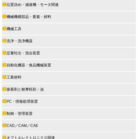
位置決め・減速機・モータ関連
機械機構部品・要素・材料
機械工具
洗浄・洗浄機器
定量吐出・混合装置
自動化機器・食品機械装置
工業材料
接着剤と耐摩耗剤・油
PC・情報処理装置
制御・管理装置
CAD／CAM／CAE
オプトエレクトロニクス関連