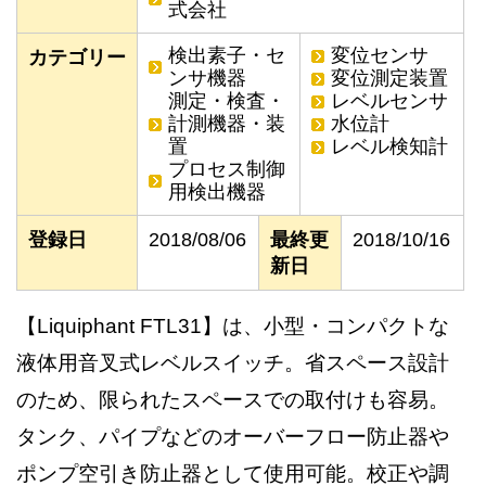
式会社
検出素子・セ
変位センサ
カテゴリー
ンサ機器
変位測定装置
測定・検査・
レベルセンサ
計測機器・装
水位計
置
レベル検知計
プロセス制御
用検出機器
登録日
2018/08/06
最終更
2018/10/16
新日
【Liquiphant FTL31】は、小型・コンパクトな
液体用音叉式レベルスイッチ。省スペース設計
のため、限られたスペースでの取付けも容易。
タンク、パイプなどのオーバーフロー防止器や
ポンプ空引き防止器として使用可能。校正や調