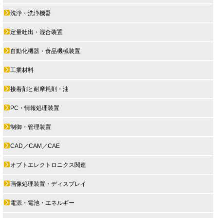
洗浄・洗浄機器
定量吐出・混合装置
自動化機器・食品機械装置
工業材料
接着剤と耐摩耗剤・油
PC・情報処理装置
制御・管理装置
CAD／CAM／CAE
オプトエレクトロニクス関連
画像処理装置・ディスプレイ
電源・電池・エネルギー