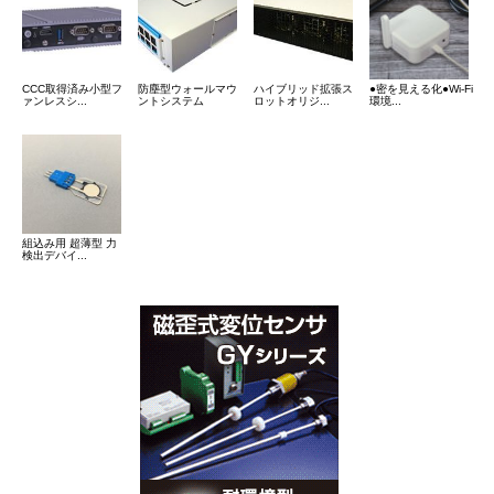
CCC取得済み小型フ
防塵型ウォールマウ
ハイブリッド拡張ス
●密を見える化●Wi-Fi
ァンレスシ...
ントシステム
ロットオリジ...
環境...
組込み用 超薄型 力
検出デバイ...