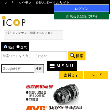
「人」と「人やモノ」を結ぶポータルサイト
ログイン
新規会員登録 (無料)
現在メンテナンス情報はありません
製品
企業
ＭＥＮＵ