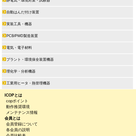
静電気・環境対策・試験器
自動はんだ付け装置
実装工具・機器
PCB/PWD製造装置
電気・電子材料
プラント・環境保全装置機器
理化学・分析機器
工業用ヒータ・熱管理機器
ICOPとは
copポイント
動作推奨環境
メンテナンス情報
会員とは
会員登録について
各会員の説明
会員比較表