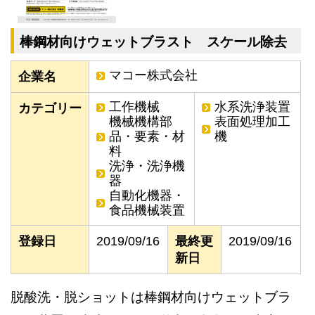
棒鋼材向けウェットブラスト スケール除去
マコー株式会社
企業名
工作機械
水系洗浄装置
カテゴリー
機械機構部
表面処理加工
品・要素・材
機
料
洗浄・洗浄機
器
自動化機器・
食品機械装置
登録日
2019/09/16
最終更
2019/09/16
新日
脱酸洗・脱ショットは棒鋼材向けウェットブラ