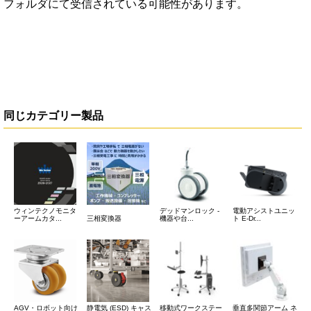
フォルダにて受信されている可能性があります。
同じカテゴリー製品
ウィンテクノモニタ
デッドマンロック -
電動アシストユニッ
ーアームカタ...
三相変換器
機器や台...
ト E-Dr...
AGV・ロボット向け
静電気 (ESD) キャス
移動式ワークステー
垂直多関節アーム ネ