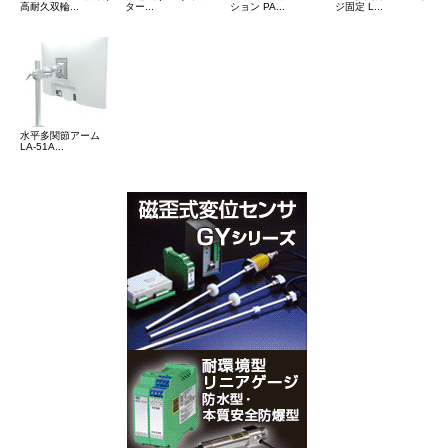
高耐久双輪...
ター...
ション PA...
ジ固定 L...
水平多関節アーム
LA-51A...