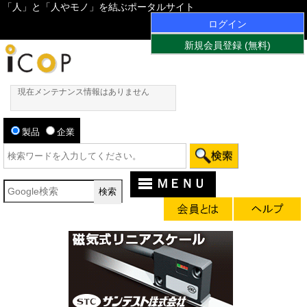
「人」と「人やモノ」を結ぶポータルサイト
ログイン
新規会員登録 (無料)
現在メンテナンス情報はありません
製品
企業
ＭＥＮＵ