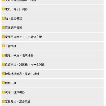
プロセス制御用検出機器
電気・電子計測器
油・空圧機器
流体管理機器
産業用ロボット・自動組立機
工作機械
搬送・物流・包装機器
位置決め・減速機・モータ関連
機械機構部品・要素・材料
機械工具
洗浄・洗浄機器
定量吐出・混合装置