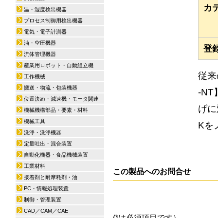
カ
温・湿度検出機器
プロセス制御用検出機器
電気・電子計測器
油・空圧機器
登
流体管理機器
産業用ロボット・自動組立機
従来
工作機械
搬送・物流・包装機器
-N
位置決め・減速機・モータ関連
げに
機械機構部品・要素・材料
機械工具
Kを
洗浄・洗浄機器
定量吐出・混合装置
自動化機器・食品機械装置
工業材料
この製品へのお問合せ
接着剤と耐摩耗剤・油
PC・情報処理装置
制御・管理装置
CAD／CAM／CAE
(*は必須項目です）