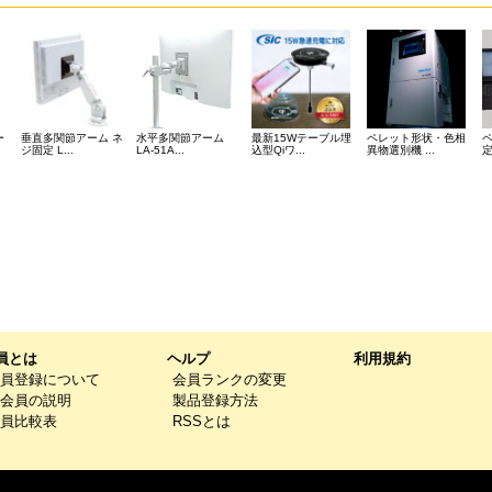
ー
垂直多関節アーム ネ
水平多関節アーム
最新15Wテーブル埋
ペレット形状・色相
ジ固定 L...
LA-51A...
込型Qiワ...
異物選別機 ...
定
員とは
ヘルプ
利用規約
員登録について
会員ランクの変更
会員の説明
製品登録方法
員比較表
RSSとは