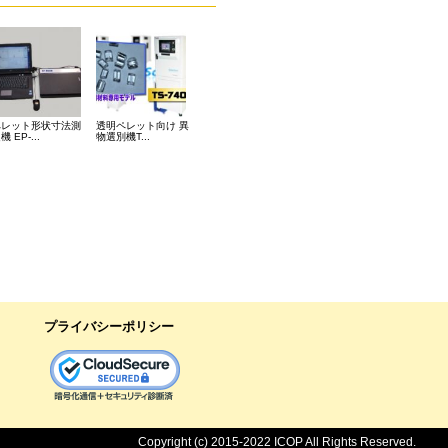
ペレット形状寸法測
透明ペレット向け 異
機 EP-...
物選別機T...
プライバシーポリシー
Copyright (c) 2015-2022 ICOP All Rights Reserved.