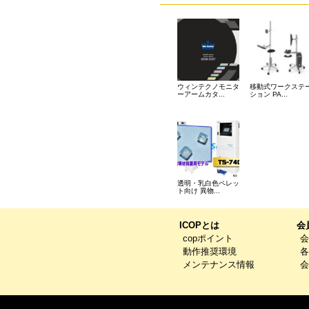
ウィンテクノモニタ
移動式ワークステ
ーアームカタ...
ション PA...
透明・乳白色ペレッ
ト向け 異物...
ICOPとは
会
copポイント
会
動作推奨環境
各
メンテナンス情報
会