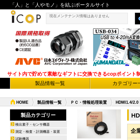
「人」と「人やモノ」を結ぶポータルサイト
現在メンテナンス情報はありません
サイト内で貯めて素敵なギフトに交換できるcopポイント制度導
製品情報一覧
カテゴリー
HOME
製品情報一覧
ＰＣ・情報処理装置
HDMI1.4/2.
HD
製品カテゴリー
検出素子・センサ機器
企
測定・検査・計測機器・装置
試験機器