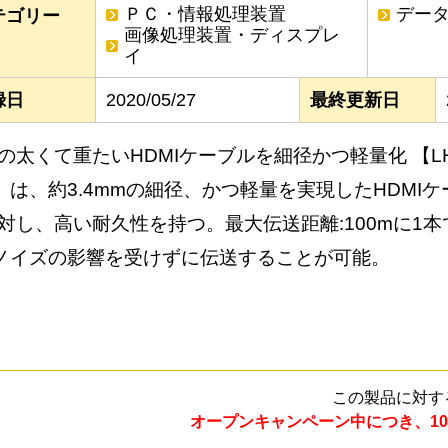
ＰＣ・情報処理装置
デー
テゴリー
画像処理装置・ディスプレ
イ
録日
2020/05/27
最終更新日
の太くて重たいHDMIケーブルを細径かつ軽量化 【LHM-P
T】は、約3.4mmの細径、かつ軽量を実現したHDMI
対し、高い耐久性を持つ。最大伝送距離:100mに1本
ノイズの影響を受けずに伝送することが可能。
この製品に対す
オープンキャンペーン中につき、10