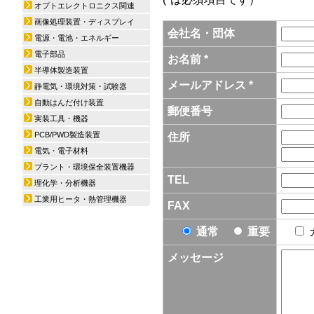
オプトエレクトロニクス関連
画像処理装置・ディスプレイ
会社名・団体
電源・電池・エネルギー
電子部品
お名前 *
半導体製造装置
メールアドレス *
静電気・環境対策・試験器
自動はんだ付け装置
郵便番号
実装工具・機器
PCB/PWD製造装置
住所
電気・電子材料
プラント・環境保全装置機器
TEL
理化学・分析機器
工業用ヒータ・熱管理機器
FAX
通常
重要
メッセージ