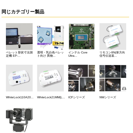
同じカテゴリー製品
ペレット形状寸法測
透明・乳白色ペレッ
インテル Core
リモコン8N(単方向
定機 EP-...
ト向け 異物...
Ultra...
信号伝送装...
WhiteLock110A20...
WhiteLock21MM(L...
ICFシリーズ
NWシリーズ