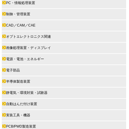
PC・情報処理装置
制御・管理装置
CAD／CAM／CAE
オプトエレクトロニクス関連
画像処理装置・ディスプレイ
電源・電池・エネルギー
電子部品
半導体製造装置
静電気・環境対策・試験器
自動はんだ付け装置
実装工具・機器
PCB/PWD製造装置