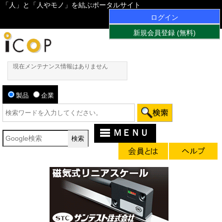
「人」と「人やモノ」を結ぶポータルサイト
ログイン
新規会員登録 (無料)
現在メンテナンス情報はありません
製品
企業
ＭＥＮＵ