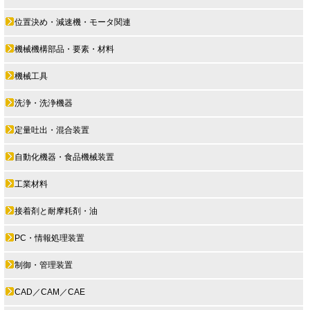
位置決め・減速機・モータ関連
機械機構部品・要素・材料
機械工具
洗浄・洗浄機器
定量吐出・混合装置
自動化機器・食品機械装置
工業材料
接着剤と耐摩耗剤・油
PC・情報処理装置
制御・管理装置
CAD／CAM／CAE