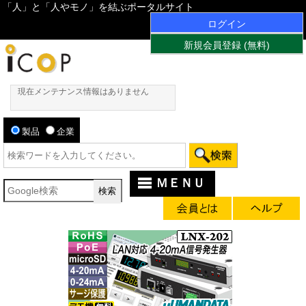
「人」と「人やモノ」を結ぶポータルサイト
ログイン
新規会員登録 (無料)
現在メンテナンス情報はありません
製品
企業
ＭＥＮＵ