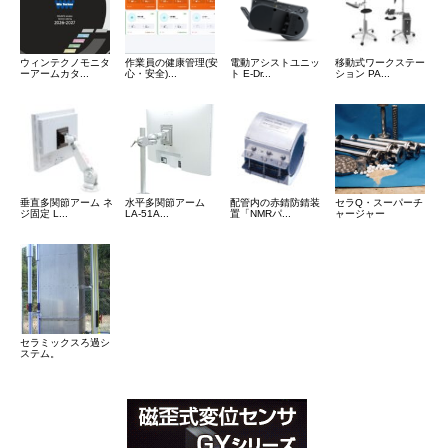
ウィンテクノモニタ
作業員の健康管理(安
電動アシストユニッ
移動式ワークステー
ーアームカタ...
心・安全)...
ト E-Dr...
ション PA...
垂直多関節アーム ネ
水平多関節アーム
配管内の赤錆防錆装
セラQ・スーパーチ
ジ固定 L...
LA-51A...
置「NMRパ...
ャージャー
セラミックスろ過シ
ステム。