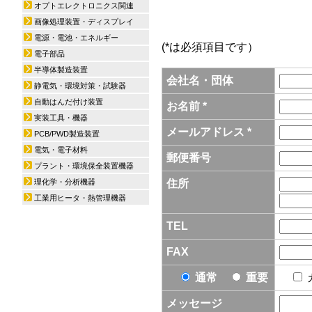
オプトエレクトロニクス関連
画像処理装置・ディスプレイ
電源・電池・エネルギー
(*は必須項目です）
電子部品
半導体製造装置
会社名・団体
静電気・環境対策・試験器
自動はんだ付け装置
お名前 *
実装工具・機器
メールアドレス *
PCB/PWD製造装置
電気・電子材料
郵便番号
プラント・環境保全装置機器
理化学・分析機器
住所
工業用ヒータ・熱管理機器
TEL
FAX
通常
重要
メッセージ