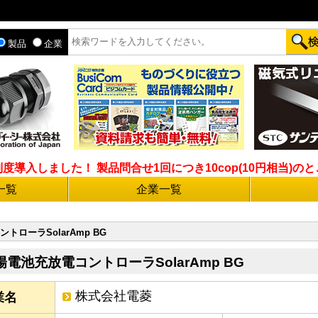
製品
企業
入しました！ 製品問合せ1回につき10cop(10円相当)のとこ
一覧
企業一覧
トローラSolarAmp BG
陽電池充放電コントローラSolarAmp BG
株式会社電菱
業名