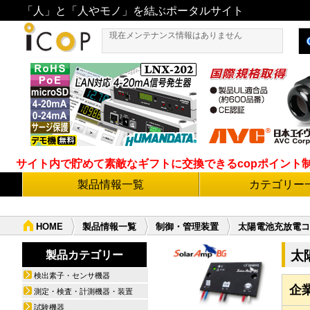
「人」と「人やモノ」を結ぶポータルサイト
現在メンテナンス情報はありません
サイト内で貯めて素敵なギフトに交換できるcopポイント制度導
製品情報一覧
カテゴリー
HOME
製品情報一覧
制御・管理装置
太陽電池充放電コン
太
製品カテゴリー
検出素子・センサ機器
企
測定・検査・計測機器・装置
試験機器