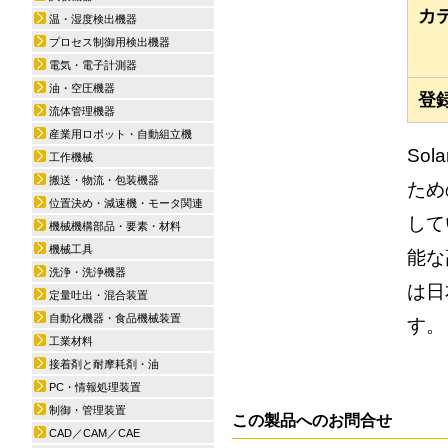
カ
温・湿度検出機器
プロセス制御用検出機器
電気・電子計測器
油・空圧機器
登
流体管理機器
産業用ロボット・自動組立機
So
工作機械
搬送・物流・包装機器
ため
位置決め・減速機・モータ関連
して
機械機構部品・要素・材料
機械工具
能な
洗浄・洗浄機器
は日
定量吐出・混合装置
自動化機器・食品機械装置
す。
工業材料
接着剤と耐摩耗剤・油
PC・情報処理装置
制御・管理装置
この製品へのお問合せ
CAD／CAM／CAE