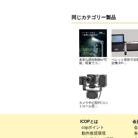
同じカテゴリー製品
多彩な調光制御が可
ペレット形状寸法
能、軽量でコ...
定機 EP-...
カメラ中心型PCコン
トロール雲...
ICOPとは
会
copポイント
会
動作推奨環境
各