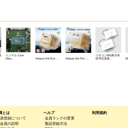
測
インテル Core
リモコン8N(単方向
Ultra...
Arkpax Ark Evo ...
Arkpax Ark Pro ...
信号伝送装...
W
員とは
ヘルプ
利用規約
員登録について
会員ランクの変更
会員の説明
製品登録方法