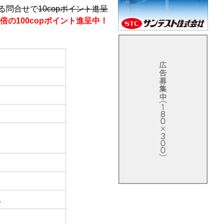
る問合せで
10copポイント進呈
倍の100copポイント進呈中！
他