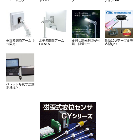
ーアームカタ...
ト E-Dr...
ター...
ション PA...
垂直多関節アーム ネ
水平多関節アーム
多彩な調光制御が可
最新15Wテーブル埋
ジ固定 L...
LA-51A...
能、軽量でコ...
込型Qiワ...
ペレット形状寸法測
定機 EP-...