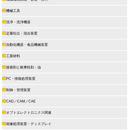
機械工具
洗浄・洗浄機器
定量吐出・混合装置
自動化機器・食品機械装置
工業材料
接着剤と耐摩耗剤・油
PC・情報処理装置
制御・管理装置
CAD／CAM／CAE
オプトエレクトロニクス関連
画像処理装置・ディスプレイ