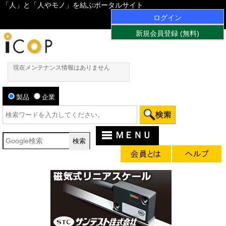
「人」と「人やモノ」を結ぶポータルサイト
ログイン
新規会員登録 (無料)
現在メンテナンス情報はありません
製品
企業
ＭＥＮＵ